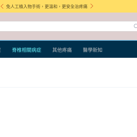
免人工植入物手術，更溫和，更安全治疼痛
症
脊椎相關病症
其他疼痛
醫學新知