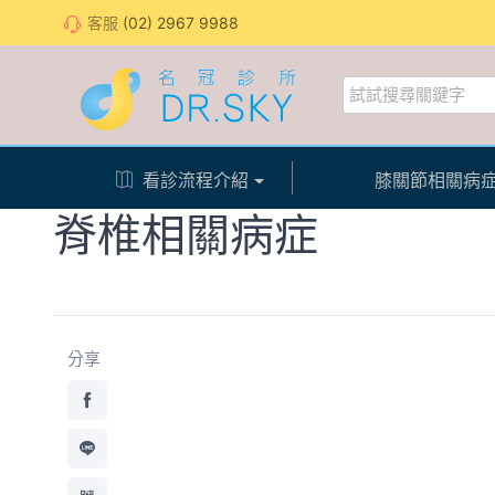
客服
(02) 2967 9988
看診流程介紹
膝關節相關病
脊椎相關病症