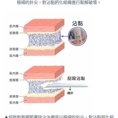
極細的針尖，對沾黏鈣化組織進行鬆解破壞。
▲超微創肩關節囊除沾治療是以極細的針尖，對沾黏鈣化組