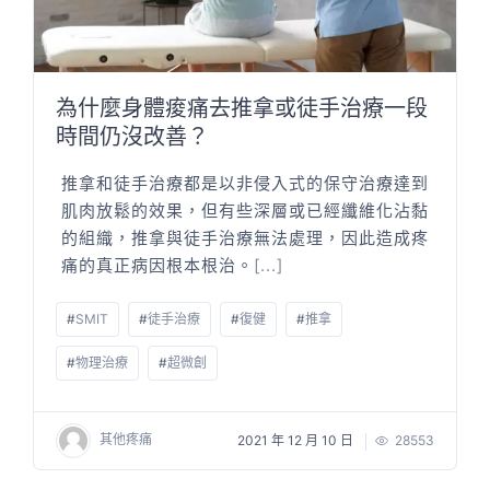
為什麼身體痠痛去推拿或徒手治療一段
時間仍沒改善？
推拿和徒手治療都是以非侵入式的保守治療達到
肌肉放鬆的效果，但有些深層或已經纖維化沾黏
的組織，推拿與徒手治療無法處理，因此造成疼
痛的真正病因根本根治。
[...]
#
SMIT
#
徒手治療
#
復健
#
推拿
#
物理治療
#
超微創
其他疼痛
2021 年 12 月 10 日
28553