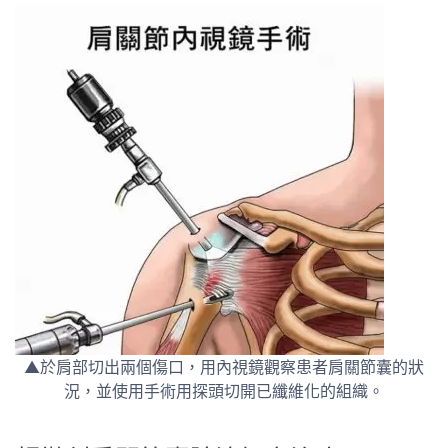
▲於肩部切出兩個傷口，用內視鏡觀察患者肩關節囊的狀
況，並使用手術用探頭切開已纖維化的組織。