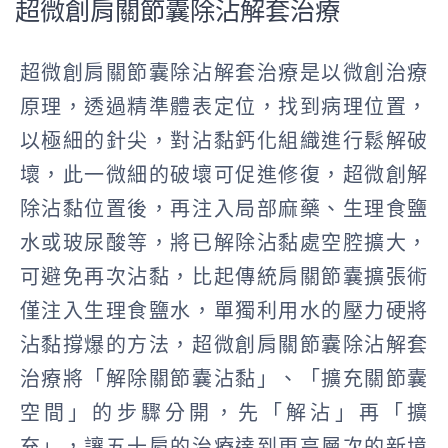
超微創肩關節囊除沾解套治療
超微創肩關節囊除沾解套治療是以微創治療
原理，透過精準體表定位，找到病理位置，
以極細的針尖，對沾黏鈣化組織進行鬆解破
壞，此一微細的破壞可促進修復，超微創解
除沾黏位置後，再注入局部麻藥、生理食鹽
水或玻尿酸等，將已解除沾黏處空腔擴大，
可避免再次沾黏，比起傳統肩關節囊擴張術
僅注入生理食鹽水，單獨利用水的壓力硬將
沾黏撐爆的方法，超微創肩關節囊除沾解套
治療將「解除關節囊沾黏」、「擴充關節囊
空間」的步驟分開，先「解沾」再「擴
充」，讓五十肩的治療達到更高層次的新境