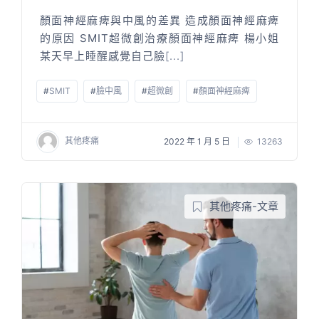
顏面神經麻痺與中風的差異 造成顏面神經麻痺
的原因 SMIT超微創治療顏面神經麻痺 楊小姐
某天早上睡醒感覺自己臉
[...]
#
SMIT
#
臉中風
#
超微創
#
顏面神經麻痺
其他疼痛
2022 年 1 月 5 日
13263
其他疼痛-文章