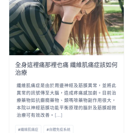
全身這裡痛那裡也痛 纖維肌痛症該如何
治療
纖維肌痛症是由於周邊神經及筋膜異常，並將此
異常的訊號傳至大腦，造成疼痛感加劇。目前治
療藥物如抗癲癇藥物、類嗎啡藥物副作用很大，
本院以神經筋膜功能平衡原理的腦針及筋膜超微
治療可有效改善。
[...]
#
纖維肌痛症
#
自體免疫系統