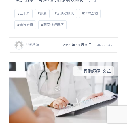
#
五十肩
#
筋膜
#
足底筋膜炎
#
雷射治療
#
震波治療
#
顏面神經麻痺
其他疼痛
2021 年 10 月 3 日
88247
其他疼痛-文章