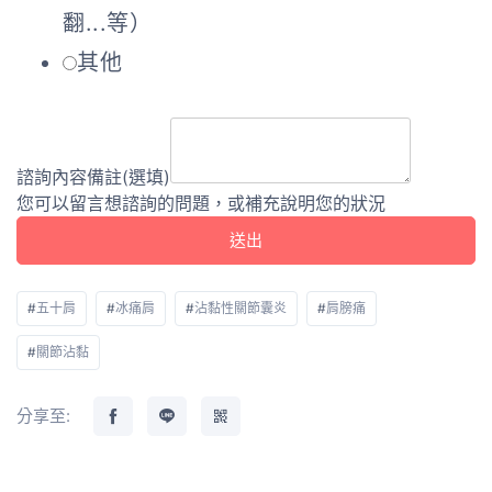
翻...等）
其他
諮詢內容備註(選填)
您可以留言想諮詢的問題，或補充說明您的狀況
送出
#
五十肩
#
冰痛肩
#
沾黏性關節囊炎
#
肩膀痛
#
關節沾黏
分享至: