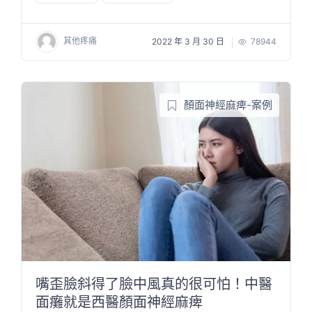
其他疼痛
2022 年 3 月 30 日
78944
顏面神經麻痺-案例
嘴歪臉斜得了臉中風真的很可怕！中醫
面癱就是西醫顏面神經麻痺