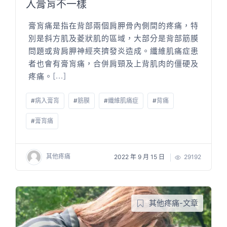
入膏肓不一樣
膏肓痛是指在背部兩個肩胛骨內側間的疼痛，特
別是斜方肌及菱狀肌的區域，大部分是背部筋膜
問題或背肩胛神經夾擠發炎造成。纖維肌痛症患
者也會有膏肓痛，合併肩頸及上背肌肉的僵硬及
疼痛。
[...]
#
病入膏肓
#
筋膜
#
纖維肌痛症
#
背痛
#
膏肓痛
其他疼痛
2022 年 9 月 15 日
29192
其他疼痛-文章