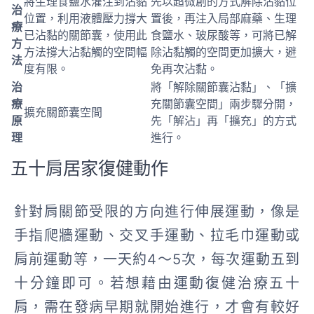
將生理食鹽水灌注到沾黏
先以超微創的方式解除沾黏位
治
位置，利用液體壓力撐大
置後，再注入局部麻藥、生理
療
已沾黏的關節囊，使用此
食鹽水、玻尿酸等，可將已解
方
方法撐大沾黏觸的空間幅
除沾黏觸的空間更加擴大，避
法
度有限。
免再次沾黏。
治
將「解除關節囊沾黏」、「擴
療
充關節囊空間」兩步驟分開，
擴充關節囊空間
原
先「解沾」再「擴充」的方式
理
進行。
五十肩居家復健動作
針對肩關節受限的方向進行伸展運動，像是
手指爬牆運動、交叉手運動、拉毛巾運動或
肩前運動等，一天約4～5次，每次運動五到
十分鐘即可。若想藉由運動復健治療五十
肩，需在發病早期就開始進行，才會有較好