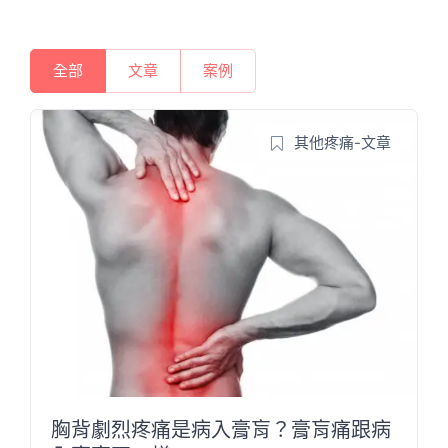
全部
文章
案例
其他疼痛-文章
胸背劇烈疼痛是病入膏肓？膏肓痛跟病