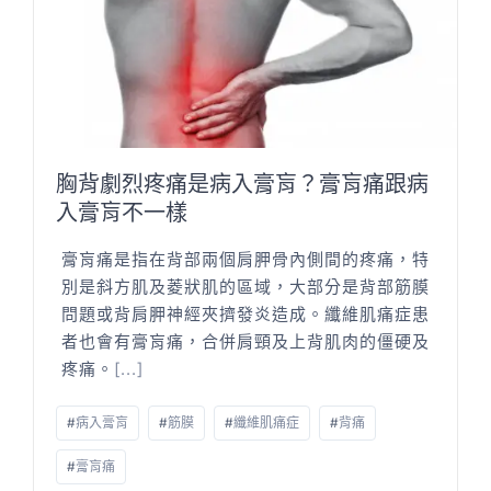
胸背劇烈疼痛是病入膏肓？膏肓痛跟病
入膏肓不一樣
膏肓痛是指在背部兩個肩胛骨內側間的疼痛，特
別是斜方肌及菱狀肌的區域，大部分是背部筋膜
問題或背肩胛神經夾擠發炎造成。纖維肌痛症患
者也會有膏肓痛，合併肩頸及上背肌肉的僵硬及
疼痛。
[...]
#
病入膏肓
#
筋膜
#
纖維肌痛症
#
背痛
#
膏肓痛