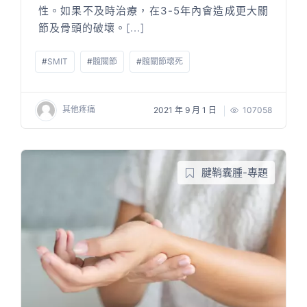
性。如果不及時治療，在3-5年內會造成更大關
節及骨頭的破壞。
[...]
#
SMIT
#
髖關節
#
髖關節壞死
其他疼痛
2021 年 9 月 1 日
107058
腱鞘囊腫-專題