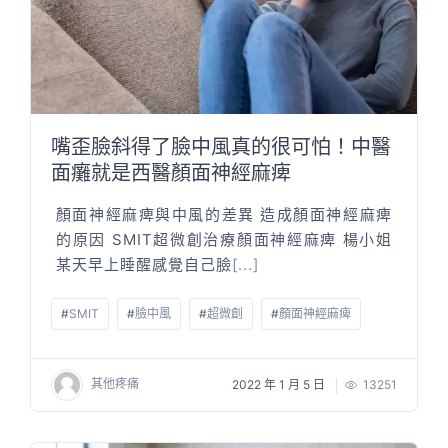
嘴歪臉斜得了臉中風真的很可怕！中醫
面癱就是西醫顏面神經麻痺
顏面神經麻痺與中風的差異 造成顏面神經麻痺
的原因 SMIT超微創治療顏面神經麻痺 楊小姐
某天早上睡醒感覺自己臉
[...]
#
SMIT
#
臉中風
#
超微創
#
顏面神經麻痺
其他疼痛
2022 年 1 月 5 日
13251