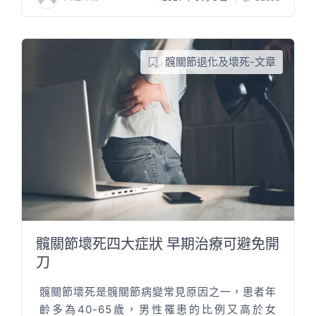
髖關節退化及壞死-文章
髖關節壞死四大症狀 早期治療可避免開
刀
髖關節壞死是髖關節病變常見原因之一，患者年
齡多為40-65歲，男性罹患的比例又高於女