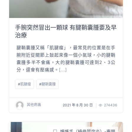
手腕突然冒出一顆球 有腱鞘囊腫要及早
治療
腱鞘囊腫又稱「肌腱瘤」，最常見的位置是在手
腕附近從關節上鼔起來像一個小氣球，小的腱鞘
囊腫多半不會痛，大的腱鞘囊腫可達到2、3公
分，還會有壓痛感。
[...]
#
肌腱瘤
#
腱鞘囊腫
其他疼痛
2021 年 8 月 30 日
274436
媽媽手（橈骨莖突炎）-專題