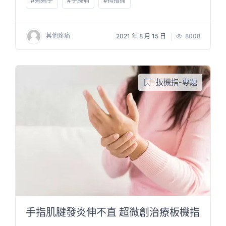
#
媽媽手
#
手腕痛
#
拇指痛
其他疼痛
2021 年 8 月 15 日
8008
扳機指-專題
手指肌腱發炎伸不直 超微創治療板機指