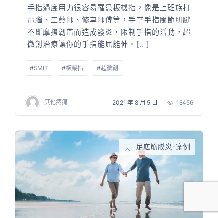
手指過度用力很容易罹患板機指，像是上班族打
電腦、工藝師、修車師傅等，手掌手指關節肌腱
不斷摩擦韌帶而造成發炎，限制手指的活動，超
微創治療讓你的手指能屈能伸。
[...]
#
SMIT
#
板機指
#
超微創
其他疼痛
2021 年 8 月 5 日
18456
足底筋膜炎-案例