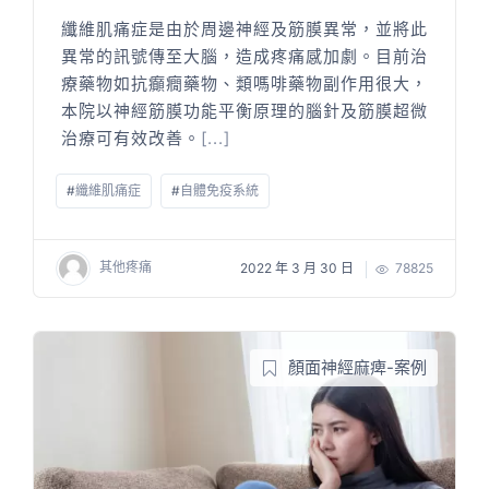
纖維肌痛症是由於周邊神經及筋膜異常，並將此
異常的訊號傳至大腦，造成疼痛感加劇。目前治
療藥物如抗癲癇藥物、類嗎啡藥物副作用很大，
本院以神經筋膜功能平衡原理的腦針及筋膜超微
治療可有效改善。
[...]
#
纖維肌痛症
#
自體免疫系統
其他疼痛
2022 年 3 月 30 日
78825
顏面神經麻痺-案例