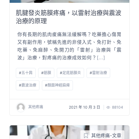
肌腱發炎筋膜疼痛，以雷射治療與震波
治療的原理
你有長期的肌肉痠痛無法緩解嗎？吃藥擔心傷胃
又有副作用，號稱先進的非侵入式、免打針、免
吃藥、免麻醉、免開刀的「雷射」治療與「震
波」治療，對疼痛的治療成效如何？
[...]
#
五十肩
#
筋膜
#
足底筋膜炎
#
雷射治療
#
震波治療
#
顏面神經麻痺
其他疼痛
2021 年 10 月 3 日
88104
其他疼痛-文章