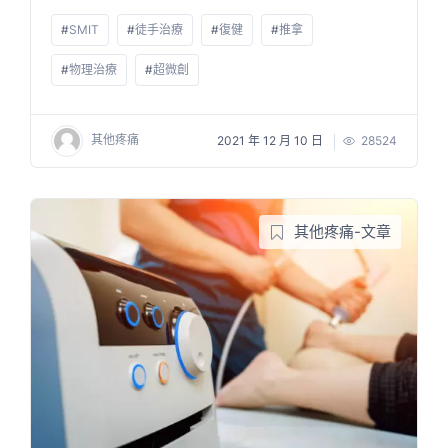
#
SMIT
#
徒手治療
#
復健
#
推拿
#
物理治療
#
超微創
其他疼痛
2021 年 12 月 10 日
28524
其他疼痛-文章