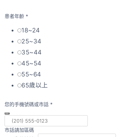
患者年齡
*
18~24
25~34
35~44
45~54
55~64
65歲以上
您的手機號碼或市話
*
市話請加區碼