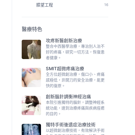
膝望工程
16
醫療特色
攻疼新醫創新治療
整合中西醫學治療，專治別人治不
好的疼痛，研究一切方法，恢復患
者健康。
SMIT超微疼痛治療
全方位超微創治療，傷口小、疼痛
感極低，非開刀的安全治療，能更
快的復原。
創新腦針調衡神經治痛
本院引進獨特的腦針，調整神經系
統功能，達到治療疼痛與疾病痊癒
的目的。
獨特手術後遺症治療技術
以超微創治療技術，有效解決手術