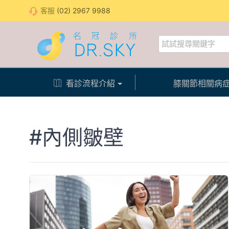
客服
(02) 2967 9988
看診流程介紹
膝關節相關病
#內側皺壁