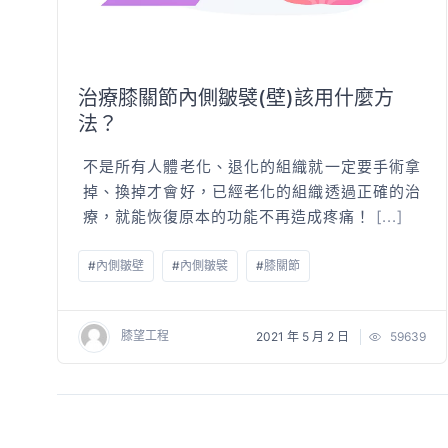
治療膝關節內側皺襞(壁)該用什麼方
法？
不是所有人體老化、退化的組織就一定要手術拿
掉、換掉才會好，已經老化的組織透過正確的治
療，就能恢復原本的功能不再造成疼痛！
[...]
#
內側皺壁
#
內側皺襞
#
膝關節
膝望工程
2021 年 5 月 2 日
59639