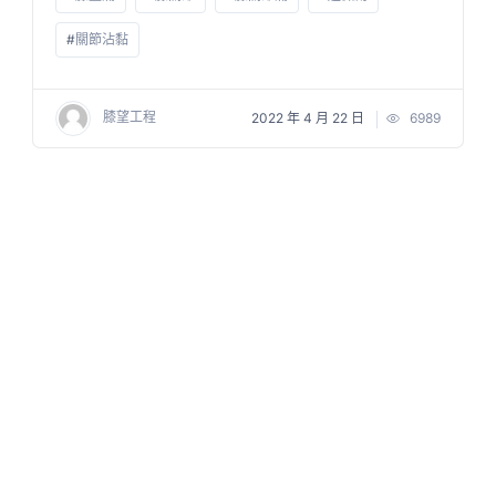
#
關節沾黏
膝望工程
2022 年 4 月 22 日
6989