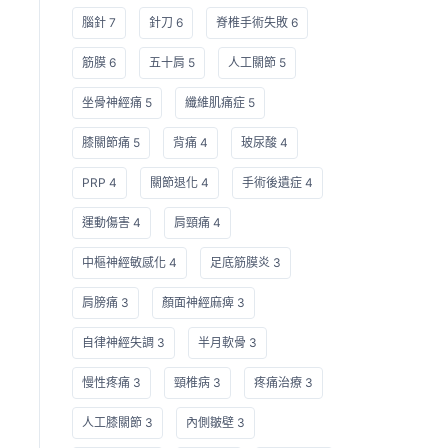
腦針 7
針刀 6
脊椎手術失敗 6
筋膜 6
五十肩 5
人工關節 5
坐骨神經痛 5
纖維肌痛症 5
膝關節痛 5
背痛 4
玻尿酸 4
PRP 4
關節退化 4
手術後遺症 4
運動傷害 4
肩頸痛 4
中樞神經敏感化 4
足底筋膜炎 3
肩膀痛 3
顏面神經麻痺 3
自律神經失調 3
半月軟骨 3
慢性疼痛 3
頸椎病 3
疼痛治療 3
人工膝關節 3
內側皺壁 3