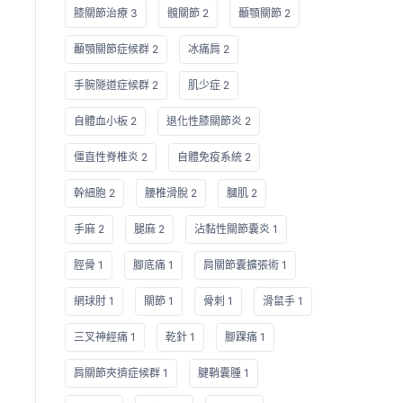
膝關節治療 3
髖關節 2
顳顎關節 2
顳顎關節症候群 2
冰痛肩 2
手腕隧道症候群 2
肌少症 2
自體血小板 2
退化性膝關節炎 2
僵直性脊椎炎 2
自體免疫系統 2
幹細胞 2
腰椎滑脫 2
膕肌 2
手麻 2
腿麻 2
沾黏性關節囊炎 1
脛骨 1
腳底痛 1
肩關節囊擴張術 1
網球肘 1
關節 1
骨刺 1
滑鼠手 1
三叉神經痛 1
乾針 1
腳踝痛 1
肩關節夾擠症候群 1
腱鞘囊腫 1