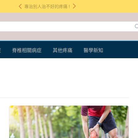
專治別人治不好的疼痛 !
症
脊椎相關病症
其他疼痛
醫學新知