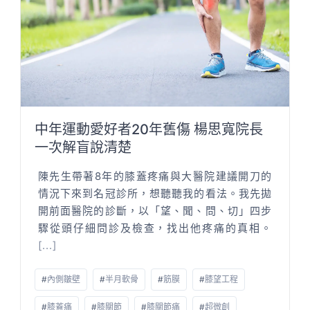
中年運動愛好者20年舊傷 楊思寬院長
一次解盲說清楚
陳先生帶著8年的膝蓋疼痛與大醫院建議開刀的
情況下來到名冠診所，想聽聽我的看法。我先拋
開前面醫院的診斷，以「望、聞、問、切」四步
驟從頭仔細問診及檢查，找出他疼痛的真相。
[...]
#
內側皺壁
#
半月軟骨
#
筋膜
#
膝望工程
#
膝蓋痛
#
膝關節
#
膝關節痛
#
超微創