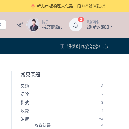
新北市板橋區文化路一段145號3樓之5
2
院長
最新消息
楊思寬醫師
2則新的通知
超微創疼痛治療中心
常見問題
交通
3
初診
2
掛號
3
收費
1
治療
24
攻脊新醫
4