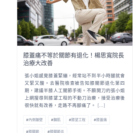
膝蓋痛不等於關節有退化！楊思寬院長
治療大改善
張小姐感覺膝蓋緊繃，經常站不到半小時腿就會
又緊又酸。去醫院檢查被告知膝關節退化第四
期，建議半膝人工關節手術。不願開刀的張小姐
上網搜尋到膝望工程的不動刀治療，接受治療後
很快就有改善，走路不再腳痛了。
[...]
#
內側皺壁
#
膕肌
#
膝望工程
#
膝蓋痛
#
膝關節
#
膝關節炎