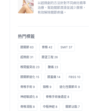
以超微創的方法針對不同病灶精準
治療，幫助關節潤滑並減少摩擦，
有效解除關節疼痛。
熱門標籤
膝關節 63
脊椎 42
SMIT 37
超微創 31
膝望工程 26
椎間盤突出 23
腰痛 23
膝關節退化 15
膝蓋痛 14
FBSS 10
脊椎手術 9
頸椎 9
退化性關節炎 9
神經敏感化 8
脊椎手術後遺症 8
脊椎滑脫 8
中樞神經 8
關節沾黏 7