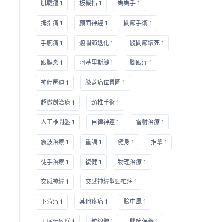
肌腱瘤 1
板機指 1
媽媽手 1
拇指痛 1
顏面神經 1
關節手術 1
手腕痛 1
髖關節退化 1
髖關節壞死 1
跟腱炎 1
阿基里斯腱 1
腳跟痛 1
神經壓迫 1
膝蓋痛位置圖 1
超微創治療 1
頸椎手術 1
人工椎間盤 1
自律神經 1
雷射治療 1
震波治療 1
重訓 1
健身 1
推拿 1
徒手治療 1
復健 1
物理治療 1
交感神經 1
交感神經型頸椎病 1
下背痛 1
其他疼痛 1
臉中風 1
馬尾症候群 1
粒線體 1
關節保養 1