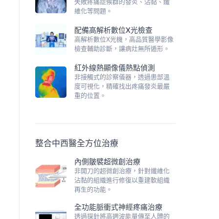
失敗疼痛症候群的發炎、沾黏、纖
維化等問題。
配備高解析數位X光檢查
高解析數位X光機，高品質醫學影像
檢查輔助診斷，讓病灶無所遁形。
紅外線熱顯像儀熱點偵測
非接觸式的診察儀器，透過患部溫
度可視化，精確找出疼痛發炎最嚴
重的位置。
整合中西醫全方位治療
內側皺襞超微創治療
非開刀的超微創治療，針對纖維化
沾黏的組織進行修復以重建軟組織
再生的功能。
全功能脈衝式神經疼痛治療
透過探針將高週波能量傳至人體的