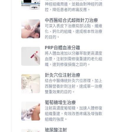
神經組織周邊，並藉由對神經的調
控，降低患者的疼痛反應。
中西醫結合式超微針刀治療
可深入表皮下治療局部沾黏、纖維
化、鈣化的組織，達成根本性治療
的目的。
PRP自體血液分離
將人體血液加以分離萃取更高濃度
血漿，注射到需修復重建的老化組
織，達到修復損傷之目的。
針灸穴位注射治療
結合中醫傳統針灸穴位原理，加上
西醫營養針劑注射，達成單一治療
雙重效果的目的。
葡萄糖增生治療
注射高濃度葡萄糖，加速人體修復
組織重建，有效改善疼痛及增強軟
組織的強度。
玻尿酸注射