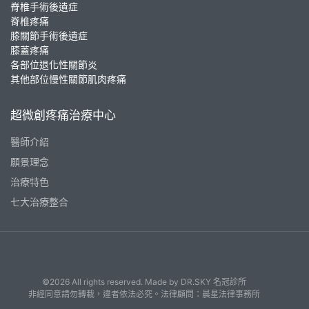
脊椎手術後遺症
脊椎疼痛
膝關節手術後遺症
膝蓋疼痛
各部位退化性關節炎
其他部位慢性關節肌肉疼痛
超微創疼痛治療中心
醫師介紹
願景理念
治療特色
七大治療整合
©2026 All rights reserved. Made by
DR.SKY 名冠診所
非經同意請勿轉載，違者依法必究。法律顧問：晨星法律事務所