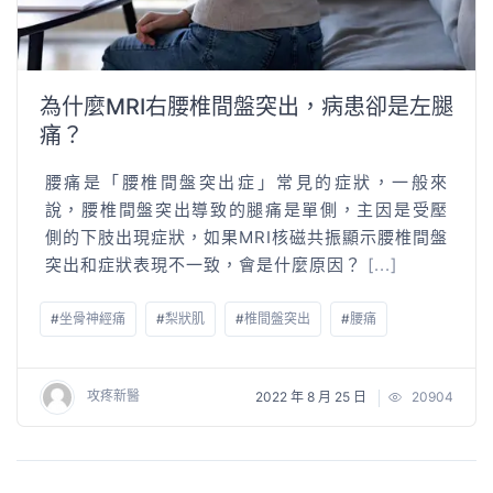
為什麼MRI右腰椎間盤突出，病患卻是左腿
痛？
腰痛是「腰椎間盤突出症」常見的症狀，一般來
說，腰椎間盤突出導致的腿痛是單側，主因是受壓
側的下肢出現症狀，如果MRI核磁共振顯示腰椎間盤
突出和症狀表現不一致，會是什麼原因？
[...]
#
坐骨神經痛
#
梨狀肌
#
椎間盤突出
#
腰痛
攻疼新醫
2022 年 8 月 25 日
20904