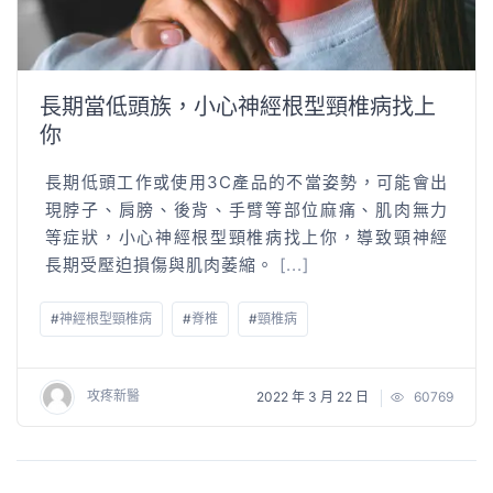
長期當低頭族，小心神經根型頸椎病找上
你
長期低頭工作或使用3C產品的不當姿勢，可能會出
現脖子、肩膀、後背、手臂等部位麻痛、肌肉無力
等症狀，小心神經根型頸椎病找上你，導致頸神經
長期受壓迫損傷與肌肉萎縮。
[...]
#
神經根型頸椎病
#
脊椎
#
頸椎病
攻疼新醫
2022 年 3 月 22 日
60769