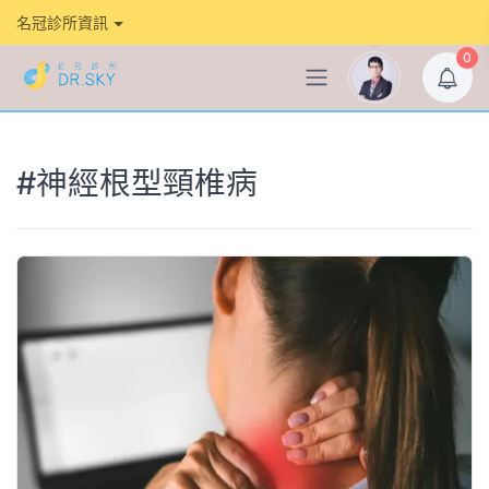
名冠診所資訊
0
#神經根型頸椎病