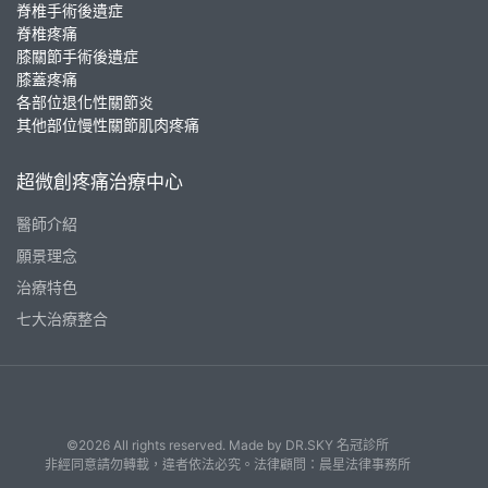
脊椎手術後遺症
脊椎疼痛
膝關節手術後遺症
膝蓋疼痛
各部位退化性關節炎
其他部位慢性關節肌肉疼痛
超微創疼痛治療中心
醫師介紹
願景理念
治療特色
七大治療整合
©2026 All rights reserved. Made by
DR.SKY 名冠診所
非經同意請勿轉載，違者依法必究。法律顧問：晨星法律事務所