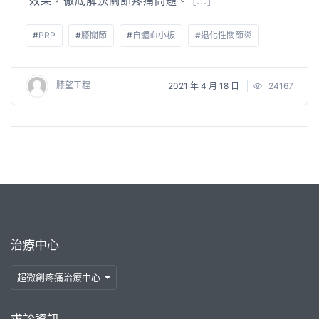
效果，徹底解決關節疼痛問題。
[...]
#
PRP
#
膝關節
#
自體血小板
#
退化性關節炎
膝望工程
2021 年 4 月 18 日
24167
治療中心
超微創疼痛治療中心