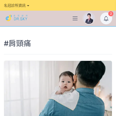
名冠診所資訊
2
#肩頸痛