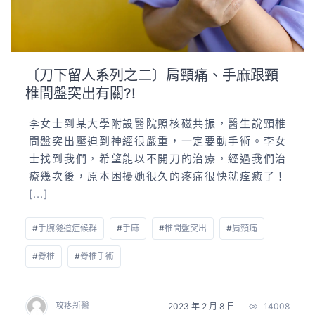
〔刀下留人系列之二〕肩頸痛、手麻跟頸
椎間盤突出有關?!
李女士到某大學附設醫院照核磁共振，醫生說頸椎
間盤突出壓迫到神經很嚴重，一定要動手術。李女
士找到我們，希望能以不開刀的治療，經過我們治
療幾次後，原本困擾她很久的疼痛很快就痊癒了！
[...]
#
手腕隧道症候群
#
手麻
#
椎間盤突出
#
肩頸痛
#
脊椎
#
脊椎手術
攻疼新醫
2023 年 2 月 8 日
14008