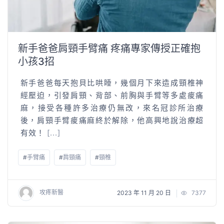
新手爸爸肩頸手臂痛 疼痛專家傳授正確抱
小孩3招
新手爸爸每天抱貝比哄睡，幾個月下來造成頸椎神
經壓迫，引發肩頸、背部、前胸與手臂等多處痠痛
麻，接受各種許多治療仍無改，來名冠診所治療
後，肩頸手臂痠痛麻終於解除，他高興地說治療超
有效！
[...]
#
手臂痛
#
肩頸痛
#
頸椎
攻疼新醫
2023 年 11 月 20 日
7377