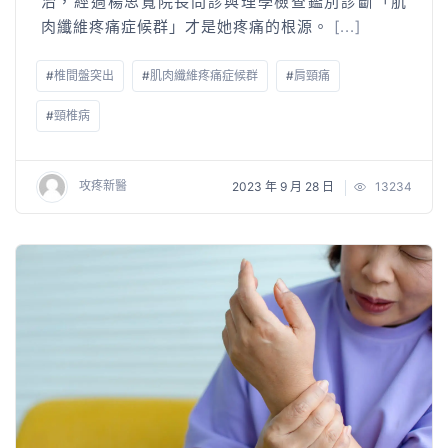
治，經過楊思寬院長問診與理學檢查鑑別診斷「肌
肉纖維疼痛症候群」才是她疼痛的根源。
[...]
#
椎間盤突出
#
肌肉纖維疼痛症候群
#
肩頸痛
#
頸椎病
攻疼新醫
2023 年 9 月 28 日
13234