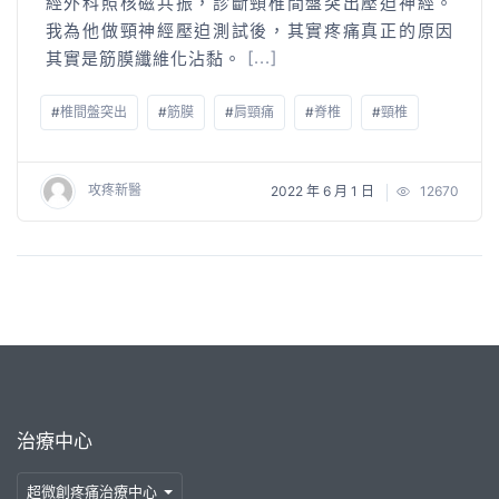
經外科照核磁共振，診斷頸椎間盤突出壓迫神經。
我為他做頸神經壓迫測試後，其實疼痛真正的原因
其實是筋膜纖維化沾黏。
[...]
#
椎間盤突出
#
筋膜
#
肩頸痛
#
脊椎
#
頸椎
攻疼新醫
2022 年 6 月 1 日
12670
治療中心
超微創疼痛治療中心