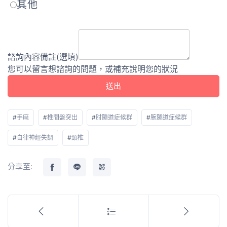
其他
諮詢內容備註(選填)
您可以留言想諮詢的問題，或補充說明您的狀況
送出
#
手麻
#
椎間盤突出
#
肘隧道症候群
#
腕隧道症候群
#
自律神經失調
#
頸椎
分享至: