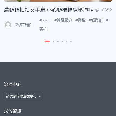
肩頸頂扣扣又手麻 小心頸椎神經壓迫症
6852
#
SMIT
, #
神經壓迫
, #
脊椎
, #
超微創
, #
攻疼新醫
頸椎
治療中心
超微創疼痛治療中心
求診資訊