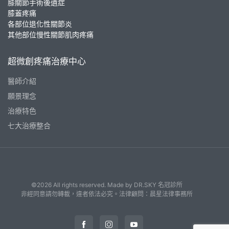
膝關節手術後遺症
膝蓋疼痛
各部位退化性關節炎
其他部位慢性關節肌肉疼痛
超微創疼痛治療中心
醫師介紹
願景理念
治療特色
七大治療整合
©2026 All rights reserved. Made by
DR.SKY 名冠診所
非經同意請勿轉載，違者依法必究。法律顧問：晨星法律事務所