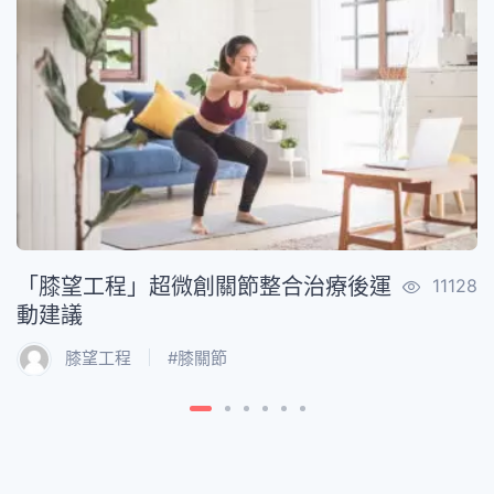
59
「膝望工程」超微創關節整合治療後運
11128
動建議
膝望工程
#
膝關節