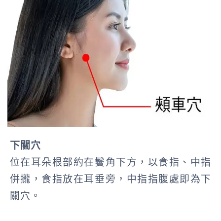
下關穴
位在耳朵根部約在鬢角下方，以食指、中指
併攏，食指放在耳垂旁，中指指腹處即為下
關穴。