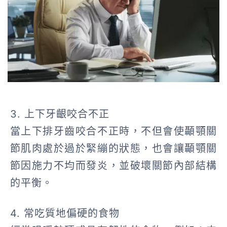
3. 上下牙齦咬合不正
當上下排牙齒咬合不正時，不但會使顳顎關
節肌肉處於過於緊繃的狀態，也會讓顳顎關
節因施力不均而發炎，並破壞關節內部結構
的平衡。
4. 常吃
質地偏硬的
食物