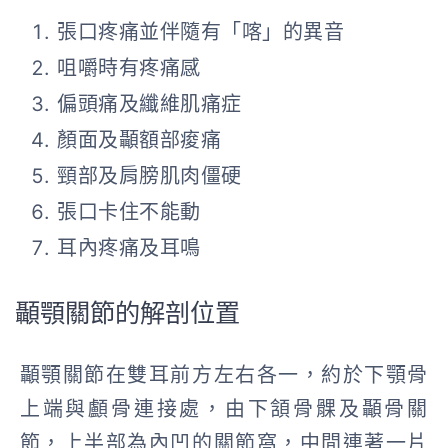
張口疼痛並伴隨有「喀」的異音
咀嚼時有疼痛感
偏頭痛及纖維肌痛症
顏面及顳額部痠痛
頸部及肩膀肌肉僵硬
張口卡住不能動
耳內疼痛及耳鳴
顳顎關節的解剖位置
顳顎關節在雙耳前方左右各一，約於下顎骨
上端與顱骨連接處，由下頷骨髁及顳骨
關
節，上半部為內凹的關節窩，中間連著一片