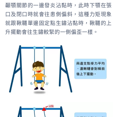
顳顎關節的一邊發炎沾黏時，此時下顎在張
口及閉口時就會往患側偏斜，這種
力矩現象
就跟鞦韆單邊固定點生鏽沾黏時，鞦韆的上
升擺動會往生鏽較緊的一側偏歪一樣。