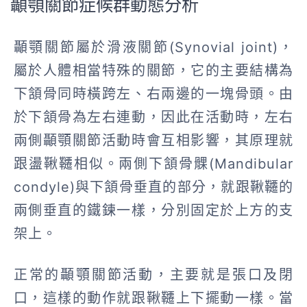
顳顎關節症候群動態分析
顳顎關節屬於滑液關節(Synovial joint)，
屬於人體相當特殊的關節，它的主要結構為
下頷骨同時橫跨左、右兩邊的一塊骨頭。由
於下頷骨為左右連動，
因此在活動時，左右
兩側顳顎關節活動時會互相影響，其原理就
跟盪鞦韆相似。
兩側下頷骨髁(Mandibular
condyle)與下頷骨垂直的部分，就跟鞦韆的
兩側垂直的鐵鍊一樣，分別固定於上方的支
架上。
正常的顳顎關節活動，主要就是張口及閉
口，這樣的動作就跟鞦韆上下擺動一樣。
當