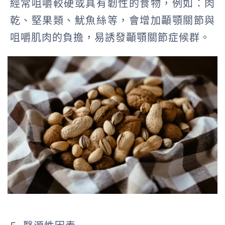
經常咀嚼較硬或具有韌性的食物，例如：肉
乾、堅果類、魷魚絲等，會增加顳顎關節與
咀嚼肌肉的負擔，易誘發顳顎關節症候群。