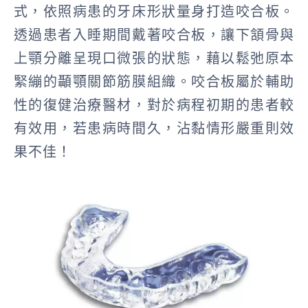
式，依照病患的牙床形狀量身打造咬合板。
透過患者入睡期間戴著咬合板，讓下頷骨與
上顎分離呈現口微張的狀態，藉以鬆弛原本
緊繃的顳顎關節筋膜組織
。咬合板屬於輔助
性的復健治療醫材，對於病程初期的患者較
有效用，若患病時間久，沾黏情形嚴重則效
果不佳！