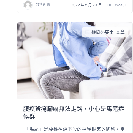
攻疼新醫
2022 年 5 月 20 日
952331
椎間盤突出-文章
腰痠背痛腳麻無法走路，小心是馬尾症
候群
「馬尾」是腰椎神經下段的神經根束的簡稱，當