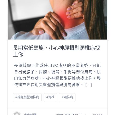
長期當低頭族，小心神經根型頸椎病找
上你
長期低頭工作或使用3C產品的不當姿勢，可能
會出現脖子、肩膀、後背、手臂等部位麻痛、肌
肉無力等症狀，小心神經根型頸椎病找上你，導
致頸神經長期受壓迫損傷與肌肉萎縮。
[...]
#
神經根型頸椎病
#
脊椎
#
頸椎病