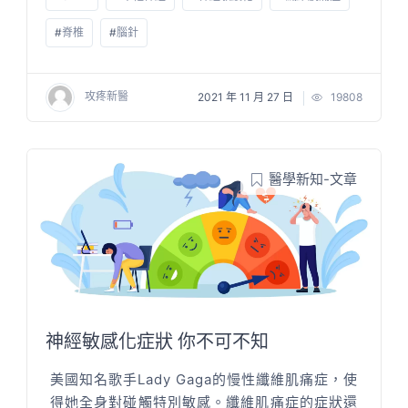
#
脊椎
#
腦針
攻疼新醫
2021 年 11 月 27 日
19808
醫學新知-文章
神經敏感化症狀 你不可不知
美國知名歌手Lady Gaga的慢性纖維肌痛症，使
得她全身對碰觸特別敏感。纖維肌痛症的症狀還