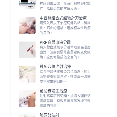
神經組織周邊，並藉由對神經的調
控，降低患者的疼痛反應。
中西醫結合式超微針刀治療
可深入表皮下治療局部沾黏、纖維
化、鈣化的組織，達成根本性治療
的目的。
PRP自體血液分離
將人體血液加以分離萃取更高濃度
血漿，注射到需修復重建的老化組
織，達到修復損傷之目的。
針灸穴位注射治療
結合中醫傳統針灸穴位原理，加上
西醫營養針劑注射，達成單一治療
雙重效果的目的。
葡萄糖增生治療
注射高濃度葡萄糖，加速人體修復
組織重建，有效改善疼痛及增強軟
組織的強度。
玻尿酸注射