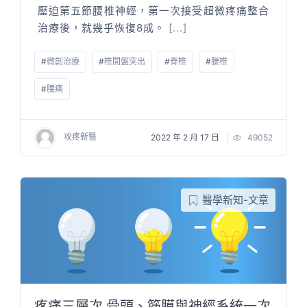
壓迫第五節腰椎神經，第一次接受超微疼痛整合
治療後，就幾乎恢復8成。
[...]
#
微創治療
#
椎間盤突出
#
脊椎
#
腰椎
#
腰痛
攻疼新醫
2022 年 2 月 17 日
49052
醫學新知-文章
疼痛三層次 骨頭、筋膜與神經系統一次