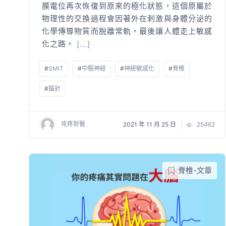
膜電位再次恢復到原來的極化狀態，這個原屬於
物理性的交換過程會因著外在刺激與身體分泌的
化學傳導物質而脫離常軌，最後讓人體走上敏感
化之路。
[...]
#
SMIT
#
中樞神經
#
神經敏感化
#
脊椎
#
腦針
攻疼新醫
2021 年 11 月 25 日
25462
脊椎-文章