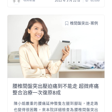
攻疼新醫
2022 年 3 月 22 日
60599
椎間盤突出-案例
腰椎間盤突出壓迫痛到不能走 超微疼痛
整合治療一次復原8成
陳小姐嚴重的腰痛延伸整隻左腿到腳趾，連走路
也變得很困難，來本院詳細檢查為腰椎間盤突出