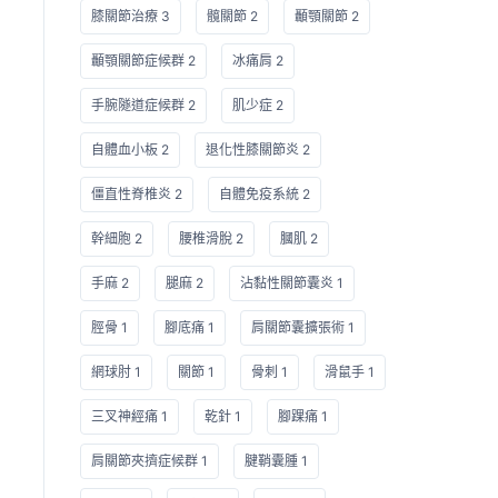
膝關節治療 3
髖關節 2
顳顎關節 2
顳顎關節症候群 2
冰痛肩 2
手腕隧道症候群 2
肌少症 2
自體血小板 2
退化性膝關節炎 2
僵直性脊椎炎 2
自體免疫系統 2
幹細胞 2
腰椎滑脫 2
膕肌 2
手麻 2
腿麻 2
沾黏性關節囊炎 1
脛骨 1
腳底痛 1
肩關節囊擴張術 1
網球肘 1
關節 1
骨刺 1
滑鼠手 1
三叉神經痛 1
乾針 1
腳踝痛 1
肩關節夾擠症候群 1
腱鞘囊腫 1