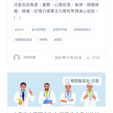
可能包括焦慮、憂鬱、心情低落、疲勞、睡眠障
礙、經痛、記憶力或專注力降低等類身心症狀。
[...]
#
SMIT
#
中樞神經
#
慢性疼痛
#
神經敏感化
#
纖維肌痛症
#
脊椎
#
腦針
攻疼新醫
2021 年 11 月 23 日
27197
椎間盤突出-文章