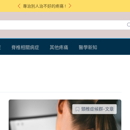
專治別人治不好的疼痛 !
症
脊椎相關病症
其他疼痛
醫學新知
頸椎症候群-文章