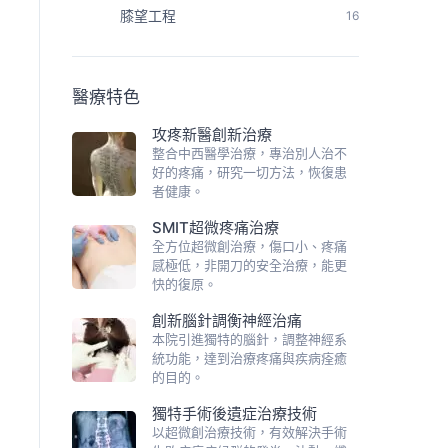
膝望工程
16
醫療特色
攻疼新醫創新治療
整合中西醫學治療，專治別人治不
好的疼痛，研究一切方法，恢復患
者健康。
SMIT超微疼痛治療
全方位超微創治療，傷口小、疼痛
感極低，非開刀的安全治療，能更
快的復原。
創新腦針調衡神經治痛
本院引進獨特的腦針，調整神經系
統功能，達到治療疼痛與疾病痊癒
的目的。
獨特手術後遺症治療技術
以超微創治療技術，有效解決手術