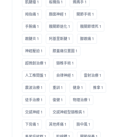
肌腱瘤 1
板機指 1
媽媽手 1
拇指痛 1
顏面神經 1
關節手術 1
手腕痛 1
髖關節退化 1
髖關節壞死 1
跟腱炎 1
阿基里斯腱 1
腳跟痛 1
神經壓迫 1
膝蓋痛位置圖 1
超微創治療 1
頸椎手術 1
人工椎間盤 1
自律神經 1
雷射治療 1
震波治療 1
重訓 1
健身 1
推拿 1
徒手治療 1
復健 1
物理治療 1
交感神經 1
交感神經型頸椎病 1
下背痛 1
其他疼痛 1
臉中風 1
馬尾症候群 1
粒線體 1
關節保養 1