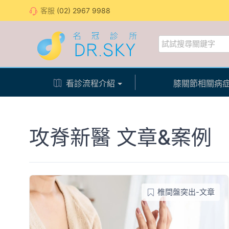
客服
(02) 2967 9988
看診流程介紹
膝關節相關病
攻脊新醫
文章&案例
椎間盤突出-文章