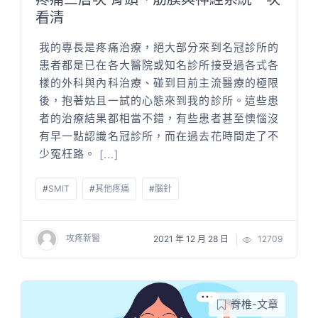
看清
我的專長是疼痛治療，絕大部分來到名冠診所的
患者都是已在各大醫院或知名診所接受過各式各
樣的外科與內科治療、碰到目前主流醫療的極限
後，抱著姑且一試的心態來到我的診所。這些患
者的治療結果都相當不錯，有些患者甚至懊惱沒
有早一點認識名冠診所，而在過去花時間走了不
少冤枉路。
[...]
#
SMIT
#
其他疼痛
#
腦針
攻疼新醫
2021 年 12 月 28 日
12709
脊椎-文章