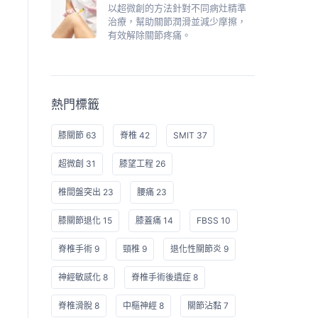
以超微創的方法針對不同病灶精準
治療，幫助關節潤滑並減少摩擦，
有效解除關節疼痛。
熱門標籤
膝關節 63
脊椎 42
SMIT 37
超微創 31
膝望工程 26
椎間盤突出 23
腰痛 23
膝關節退化 15
膝蓋痛 14
FBSS 10
脊椎手術 9
頸椎 9
退化性關節炎 9
神經敏感化 8
脊椎手術後遺症 8
脊椎滑脫 8
中樞神經 8
關節沾黏 7