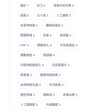
腦針 7
針刀 6
脊椎手術失敗 6
筋膜 6
五十肩 5
人工關節 5
坐骨神經痛 5
纖維肌痛症 5
膝關節痛 5
背痛 4
玻尿酸 4
PRP 4
關節退化 4
手術後遺症 4
運動傷害 4
肩頸痛 4
中樞神經敏感化 4
足底筋膜炎 3
肩膀痛 3
顏面神經麻痺 3
自律神經失調 3
半月軟骨 3
慢性疼痛 3
頸椎病 3
疼痛治療 3
人工膝關節 3
內側皺壁 3