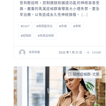
受到壓迫時，控制膀胱和腸道功能的神經容易受
損，嚴重的馬尾症候群會導致大小便失禁，要及
早治療，以免造成永久性神經損傷。
[...]
#
SMIT
#
椎間盤突出
#
背痛
#
脊椎
#
超微創
#
馬尾症候群
攻疼新醫
2022 年 1 月 21 日
33098
頸椎症候群-文章