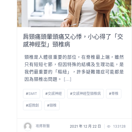
肩頸痛頭暈頭痛又心悸，小心得了「交
感神經型」頸椎病
頸椎是人體很重要的部位，在脊椎最上端，雖然
只有短短七節，但因特殊的結構及生理功能，是
我們最重要的「樞紐」，許多疑難雜症可能都是
因為頸椎出問題。
[...]
#
SMIT
#
交感神經
#
交感神經型頸椎病
#
脊椎
#
超微創
#
頸椎
攻疼新醫
2021 年 12 月 22 日
133128