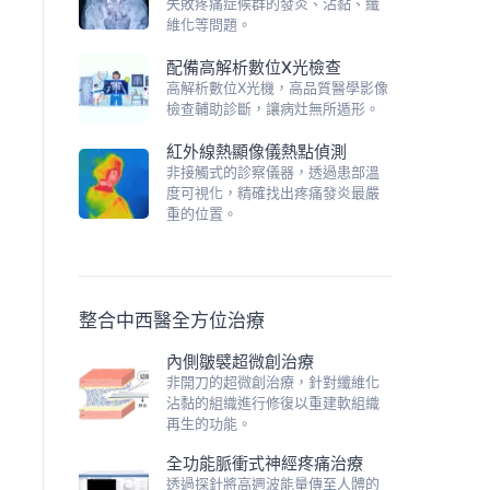
失敗疼痛症候群的發炎、沾黏、纖
維化等問題。
配備高解析數位X光檢查
高解析數位X光機，高品質醫學影像
檢查輔助診斷，讓病灶無所遁形。
紅外線熱顯像儀熱點偵測
非接觸式的診察儀器，透過患部溫
度可視化，精確找出疼痛發炎最嚴
重的位置。
整合中西醫全方位治療
內側皺襞超微創治療
非開刀的超微創治療，針對纖維化
沾黏的組織進行修復以重建軟組織
再生的功能。
全功能脈衝式神經疼痛治療
透過探針將高週波能量傳至人體的