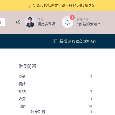
新北市板橋區文化路一段145號3樓之5
2
院長
最新消息
楊思寬醫師
2則新的通知
超微創疼痛治療中心
常見問題
交通
3
初診
2
掛號
3
收費
1
治療
24
攻脊新醫
4