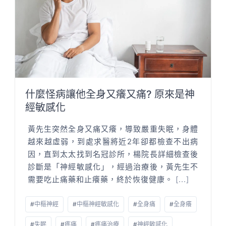
什麼怪病讓他全身又癢又痛? 原來是神
經敏感化
黃先生突然全身又痛又癢，導致嚴重失眠，身體
越來越虛弱，到處求醫將近2年卻都檢查不出病
因，直到太太找到名冠診所，楊院長詳細檢查後
診斷是「神經敏感化」，經過治療後，黃先生不
需要吃止痛藥和止癢藥，終於恢復健康。
[...]
#
中樞神經
#
中樞神經敏感化
#
全身痛
#
全身癢
#
失眠
#
疼痛
#
疼痛治療
#
神經敏感化