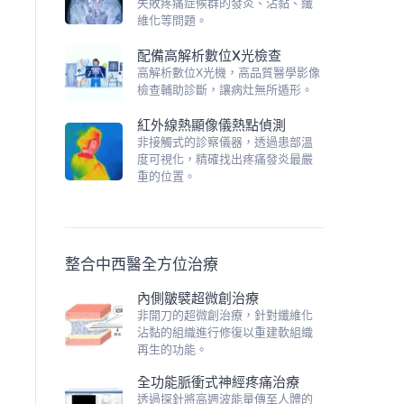
失敗疼痛症候群的發炎、沾黏、纖
維化等問題。
配備高解析數位X光檢查
高解析數位X光機，高品質醫學影像
檢查輔助診斷，讓病灶無所遁形。
紅外線熱顯像儀熱點偵測
非接觸式的診察儀器，透過患部溫
度可視化，精確找出疼痛發炎最嚴
重的位置。
整合中西醫全方位治療
內側皺襞超微創治療
非開刀的超微創治療，針對纖維化
沾黏的組織進行修復以重建軟組織
再生的功能。
全功能脈衝式神經疼痛治療
透過探針將高週波能量傳至人體的