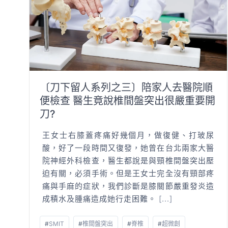
〔刀下留人系列之三〕陪家人去醫院順
便檢查 醫生竟說椎間盤突出很嚴重要開
刀?
王女士右膝蓋疼痛好幾個月，做復健、打玻尿
酸，好了一段時間又復發，她曾在台北兩家大醫
院神經外科檢查，醫生都說是與頸椎間盤突出壓
迫有關，必須手術。但是王女士完全沒有頸部疼
痛與手麻的症狀，我們診斷是膝關節嚴重發炎造
成積水及腫痛造成她行走困難。
[...]
#
SMIT
#
椎間盤突出
#
脊椎
#
超微創