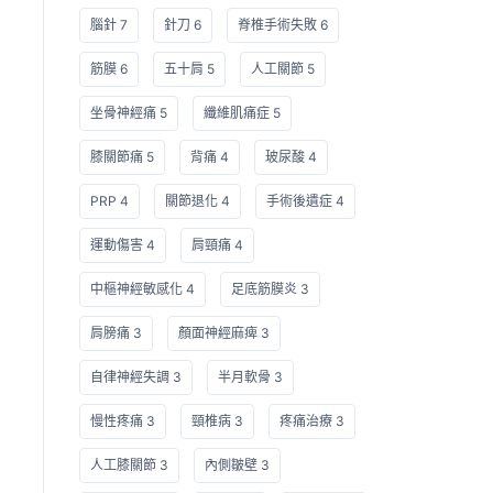
腦針 7
針刀 6
脊椎手術失敗 6
筋膜 6
五十肩 5
人工關節 5
坐骨神經痛 5
纖維肌痛症 5
膝關節痛 5
背痛 4
玻尿酸 4
PRP 4
關節退化 4
手術後遺症 4
運動傷害 4
肩頸痛 4
中樞神經敏感化 4
足底筋膜炎 3
肩膀痛 3
顏面神經麻痺 3
自律神經失調 3
半月軟骨 3
慢性疼痛 3
頸椎病 3
疼痛治療 3
人工膝關節 3
內側皺壁 3