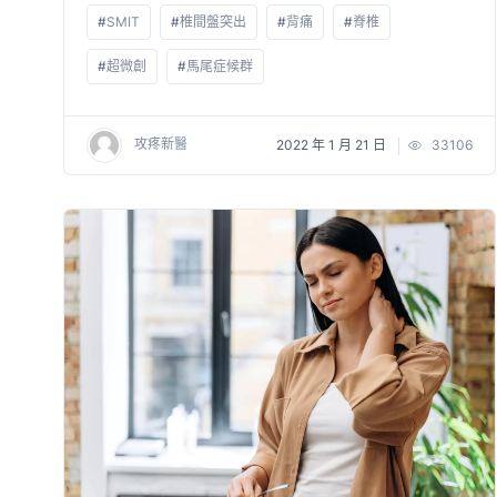
#
SMIT
#
椎間盤突出
#
背痛
#
脊椎
#
超微創
#
馬尾症候群
攻疼新醫
2022 年 1 月 21 日
33106