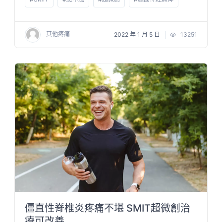
其他疼痛
2022 年 1 月 5 日
13251
僵直性脊椎炎疼痛不堪 SMIT超微創治
療可改善