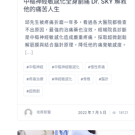
中樞神經敏感化全身劇痛 Dr. SKY 解救
他的痛苦人生
邱先生被疼痛折磨一年多，看過各大醫院都檢查
不出原因，最強的治痛藥也沒效，經楊院長診斷
是中樞神經敏感化造成嚴重疼痛，採取超微創鬆
解筋膜與結合腦針原理，降低他的痛覺敏感度。
[...]
#
中樞神經
#
中樞神經敏感化
#
慢性疼痛
#
疼痛治療
#
神經敏感化
#
脊椎
#
腦針
#
超微創
攻疼新醫
2022 年 7 月 5 日
18121