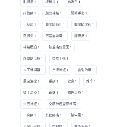
肌腱瘤 1
板機指 1
媽媽手 1
拇指痛 1
顏面神經 1
關節手術 1
手腕痛 1
髖關節退化 1
髖關節壞死 1
跟腱炎 1
阿基里斯腱 1
腳跟痛 1
神經壓迫 1
膝蓋痛位置圖 1
超微創治療 1
頸椎手術 1
人工椎間盤 1
自律神經 1
雷射治療 1
震波治療 1
重訓 1
健身 1
推拿 1
徒手治療 1
復健 1
物理治療 1
交感神經 1
交感神經型頸椎病 1
下背痛 1
其他疼痛 1
臉中風 1
馬尾症候群 1
粒線體 1
關節保養 1