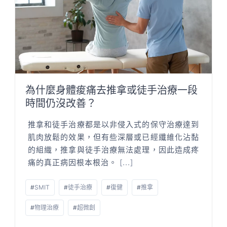
為什麼身體痠痛去推拿或徒手治療一段
時間仍沒改善？
推拿和徒手治療都是以非侵入式的保守治療達到
肌肉放鬆的效果，但有些深層或已經纖維化沾黏
的組織，推拿與徒手治療無法處理，因此造成疼
痛的真正病因根本根治。
[...]
#
SMIT
#
徒手治療
#
復健
#
推拿
#
物理治療
#
超微創