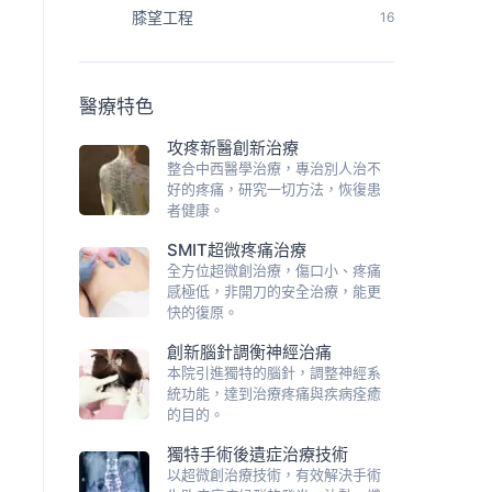
膝望工程
16
醫療特色
攻疼新醫創新治療
整合中西醫學治療，專治別人治不
好的疼痛，研究一切方法，恢復患
者健康。
SMIT超微疼痛治療
全方位超微創治療，傷口小、疼痛
感極低，非開刀的安全治療，能更
快的復原。
創新腦針調衡神經治痛
本院引進獨特的腦針，調整神經系
統功能，達到治療疼痛與疾病痊癒
的目的。
獨特手術後遺症治療技術
以超微創治療技術，有效解決手術