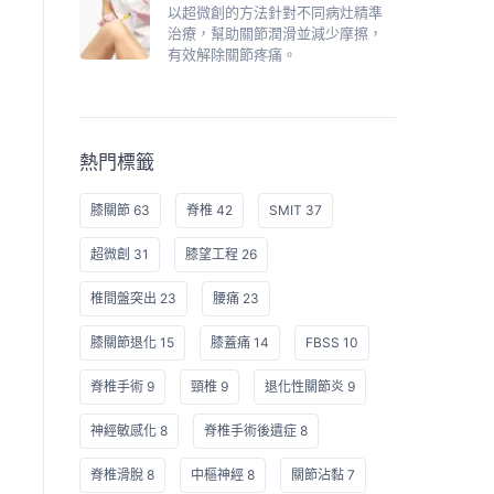
以超微創的方法針對不同病灶精準
治療，幫助關節潤滑並減少摩擦，
有效解除關節疼痛。
熱門標籤
膝關節 63
脊椎 42
SMIT 37
超微創 31
膝望工程 26
椎間盤突出 23
腰痛 23
膝關節退化 15
膝蓋痛 14
FBSS 10
脊椎手術 9
頸椎 9
退化性關節炎 9
神經敏感化 8
脊椎手術後遺症 8
脊椎滑脫 8
中樞神經 8
關節沾黏 7