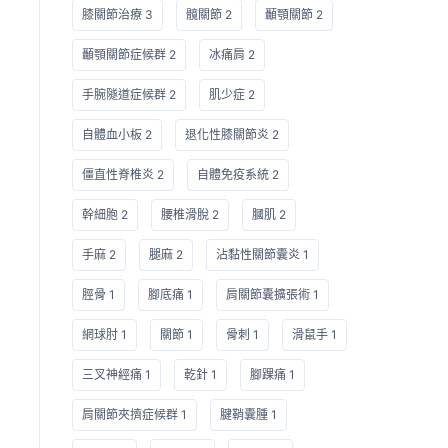
膝關節治療 3
髖關節 2
顳顎關節 2
顳顎關節症候群 2
冰痛肩 2
手腕隧道症候群 2
肌少症 2
自體血小板 2
退化性膝關節炎 2
僵直性脊椎炎 2
自體免疫系統 2
幹細胞 2
腰椎滑脫 2
膕肌 2
手麻 2
腿麻 2
沾黏性關節囊炎 1
脛骨 1
腳底痛 1
肩關節囊擴張術 1
網球肘 1
關節 1
骨刺 1
滑鼠手 1
三叉神經痛 1
乾針 1
腳踝痛 1
肩關節夾擠症候群 1
腱鞘囊腫 1