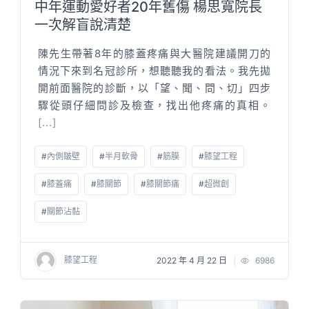
中年運動愛好者20年舊傷 楊思寬院長
一次解盲說清楚
陳先生帶著8年的膝蓋疼痛與大醫院建議開刀的
情況下來到名冠診所，想聽聽我的看法。我先拋
開前面醫院的診斷，以「望、聞、問、切」四步
驟從頭仔細問診及檢查，找出他疼痛的真相。
[...]
#
內側皺壁
#
半月軟骨
#
筋膜
#
膝望工程
#
膝蓋痛
#
膝關節
#
膝關節痛
#
超微創
#
關節沾黏
膝望工程
2022 年 4 月 22 日
6986