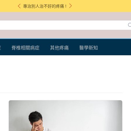
專治別人治不好的疼痛 !
症
脊椎相關病症
其他疼痛
醫學新知