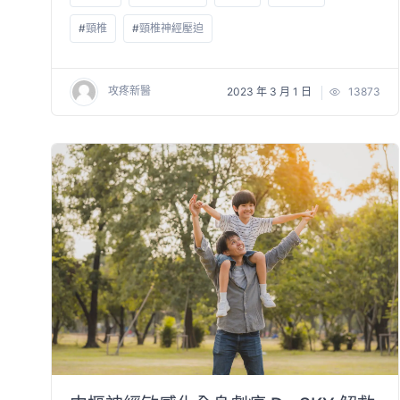
#
頸椎
#
頸椎神經壓迫
攻疼新醫
2023 年 3 月 1 日
13873