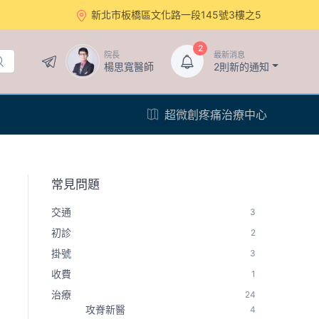
新北市板橋區文化路一段145號3樓之5
2
院長
最新消息
楊思寬醫師
2則新的通知
超微創疼痛治療中心
常見問題
交通
3
初診
2
掛號
3
收費
1
治療
24
攻脊新醫
4