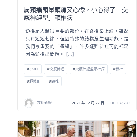
肩頸痛頭暈頭痛又心悸，小心得了「交
感神經型」頸椎病
頸椎是人體很重要的部位，在脊椎最上端，雖然
只有短短七節，但因特殊的結構及生理功能，是
我們最重要的「樞紐」，許多疑難雜症可能都是
因為頸椎出問題。
[...]
#
SMIT
#
交感神經
#
交感神經型頸椎病
#
脊椎
#
超微創
#
頸椎
攻疼新醫
2021 年 12 月 22 日
133202