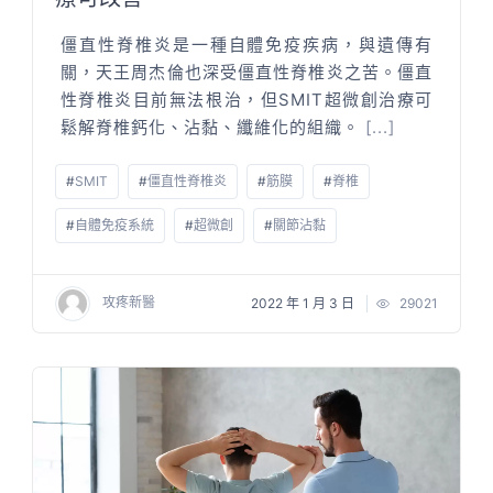
僵直性脊椎炎是一種自體免疫疾病，與遺傳有
關，天王周杰倫也深受僵直性脊椎炎之苦。僵直
性脊椎炎目前無法根治，但SMIT超微創治療可
鬆解脊椎鈣化、沾黏、纖維化的組織。
[...]
#
SMIT
#
僵直性脊椎炎
#
筋膜
#
脊椎
#
自體免疫系統
#
超微創
#
關節沾黏
攻疼新醫
2022 年 1 月 3 日
29021