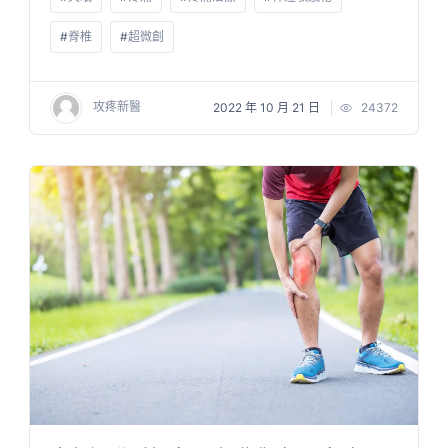
#
脊椎
#
超微創
攻疼新醫
2022 年 10 月 21 日
24372