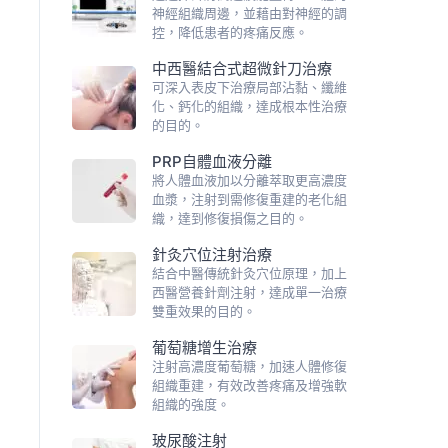
神經組織周邊，並藉由對神經的調
控，降低患者的疼痛反應。
中西醫結合式超微針刀治療
可深入表皮下治療局部沾黏、纖維
化、鈣化的組織，達成根本性治療
的目的。
PRP自體血液分離
將人體血液加以分離萃取更高濃度
血漿，注射到需修復重建的老化組
織，達到修復損傷之目的。
針灸穴位注射治療
結合中醫傳統針灸穴位原理，加上
西醫營養針劑注射，達成單一治療
雙重效果的目的。
葡萄糖增生治療
注射高濃度葡萄糖，加速人體修復
組織重建，有效改善疼痛及增強軟
組織的強度。
玻尿酸注射