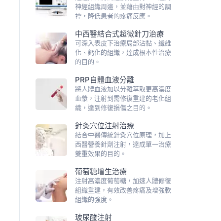
神經組織周邊，並藉由對神經的調
控，降低患者的疼痛反應。
中西醫結合式超微針刀治療
可深入表皮下治療局部沾黏、纖維
化、鈣化的組織，達成根本性治療
的目的。
PRP自體血液分離
將人體血液加以分離萃取更高濃度
血漿，注射到需修復重建的老化組
織，達到修復損傷之目的。
針灸穴位注射治療
結合中醫傳統針灸穴位原理，加上
西醫營養針劑注射，達成單一治療
雙重效果的目的。
葡萄糖增生治療
注射高濃度葡萄糖，加速人體修復
組織重建，有效改善疼痛及增強軟
組織的強度。
玻尿酸注射