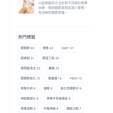
以超微創的方法針對不同病灶精準
治療，幫助關節潤滑並減少摩擦，
有效解除關節疼痛。
熱門標籤
膝關節 63
脊椎 42
SMIT 37
超微創 31
膝望工程 26
椎間盤突出 23
腰痛 23
膝關節退化 15
膝蓋痛 14
FBSS 10
脊椎手術 9
頸椎 9
退化性關節炎 9
神經敏感化 8
脊椎手術後遺症 8
脊椎滑脫 8
中樞神經 8
關節沾黏 7