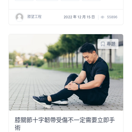
膝望工程
2022 年 12 月 15 日
55896
專題
膝關節十字韌帶受傷不一定需要立即手
術