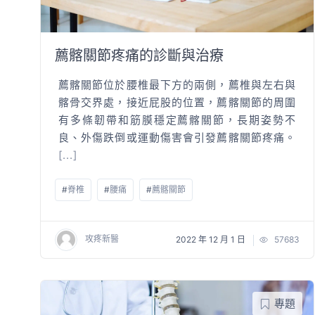
薦髂關節疼痛的診斷與治療
薦髂關節位於腰椎最下方的兩側，薦椎與左右與
髂骨交界處，接近屁股的位置，薦髂關節的周圍
有多條韌帶和筋膜穩定薦髂關節，長期姿勢不
良、外傷跌倒或運動傷害會引發薦髂關節疼痛。
[...]
#
脊椎
#
腰痛
#
薦髂關節
攻疼新醫
2022 年 12 月 1 日
57683
專題