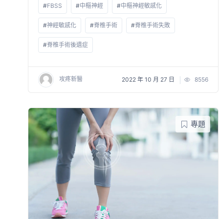
#
FBSS
#
中樞神經
#
中樞神經敏感化
#
神經敏感化
#
脊椎手術
#
脊椎手術失敗
#
脊椎手術後遺症
攻疼新醫
2022 年 10 月 27 日
8556
專題