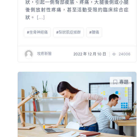
狀，引起一側臀部痠脹、疼痛，大腿後側或小腿
後側放射性疼痛，甚至活動受限的臨床綜合症
狀。
[...]
#
坐骨神經痛
#
梨狀肌症候群
#
腰痛
攻疼新醫
2022 年 12 月 10 日
24006
專題