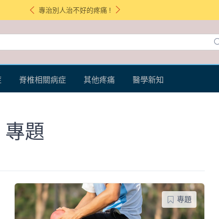
專治別人治不好的疼痛 !
症
脊椎相關病症
其他疼痛
醫學新知
 專題
專題