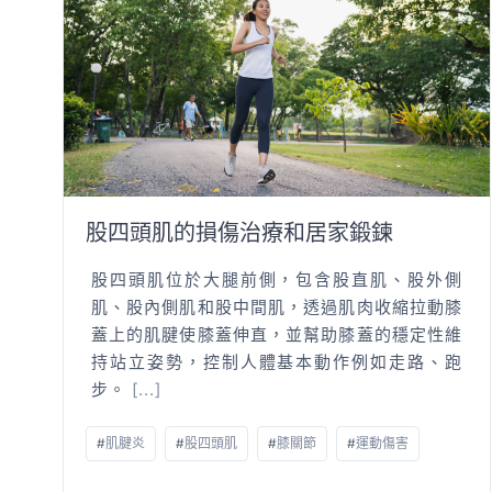
股四頭肌的損傷治療和居家鍛鍊
股四頭肌位於大腿前側，包含股直肌、股外側
肌、股內側肌和股中間肌，透過肌肉收縮拉動膝
蓋上的肌腱使膝蓋伸直，並幫助膝蓋的穩定性維
持站立姿勢，控制人體基本動作例如走路、跑
步。
[...]
#
肌腱炎
#
股四頭肌
#
膝關節
#
運動傷害