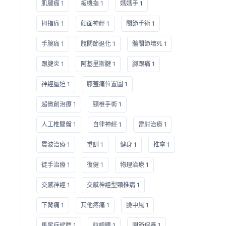
肌腱瘤 1
板機指 1
媽媽手 1
拇指痛 1
顏面神經 1
關節手術 1
手腕痛 1
髖關節退化 1
髖關節壞死 1
跟腱炎 1
阿基里斯腱 1
腳跟痛 1
神經壓迫 1
膝蓋痛位置圖 1
超微創治療 1
頸椎手術 1
人工椎間盤 1
自律神經 1
雷射治療 1
震波治療 1
重訓 1
健身 1
推拿 1
徒手治療 1
復健 1
物理治療 1
交感神經 1
交感神經型頸椎病 1
下背痛 1
其他疼痛 1
臉中風 1
馬尾症候群 1
粒線體 1
關節保養 1