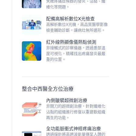
失敗疼痛症候群的發炎、沾黏、纖
維化等問題。
配備高解析數位X光檢查
高解析數位X光機，高品質醫學影像
檢查輔助診斷，讓病灶無所遁形。
紅外線熱顯像儀熱點偵測
非接觸式的診察儀器，透過患部溫
度可視化，精確找出疼痛發炎最嚴
重的位置。
整合中西醫全方位治療
內側皺襞超微創治療
非開刀的超微創治療，針對纖維化
沾黏的組織進行修復以重建軟組織
再生的功能。
全功能脈衝式神經疼痛治療
透過探針將高週波能量傳至人體的