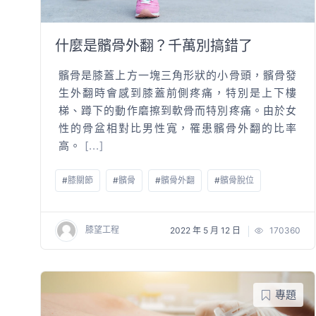
什麼是髕骨外翻？千萬別搞錯了
髕骨是膝蓋上方一塊三角形狀的小骨頭，髕骨發
生外翻時會感到膝蓋前側疼痛，特別是上下樓
梯、蹲下的動作磨擦到軟骨而特別疼痛。由於女
性的骨盆相對比男性寬，罹患髕骨外翻的比率
高。
[...]
#
膝關節
#
髕骨
#
髕骨外翻
#
髕骨脫位
膝望工程
2022 年 5 月 12 日
170360
專題