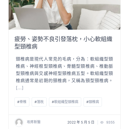
疲勞、姿勢不良引發落枕，小心軟組織
型頸椎病
頸椎病是現代人常見的毛病，分為：軟組織型頸
椎病、神經根型頸椎病、脊髓型頸椎病、椎動脈
型頸椎病與交感神經型頸椎病五型。軟組織型頸
椎病通常是初期的頸椎病，又稱為頸型頸椎病。
[...]
#
脊椎
#
落枕
#
軟組織型頸椎病
#
頸椎病
攻疼新醫
2022 年 5 月 5 日
9355