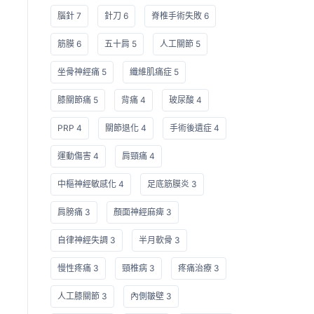
腦針 7
針刀 6
脊椎手術失敗 6
筋膜 6
五十肩 5
人工關節 5
坐骨神經痛 5
纖維肌痛症 5
膝關節痛 5
背痛 4
玻尿酸 4
PRP 4
關節退化 4
手術後遺症 4
運動傷害 4
肩頸痛 4
中樞神經敏感化 4
足底筋膜炎 3
肩膀痛 3
顏面神經麻痺 3
自律神經失調 3
半月軟骨 3
慢性疼痛 3
頸椎病 3
疼痛治療 3
人工膝關節 3
內側皺壁 3