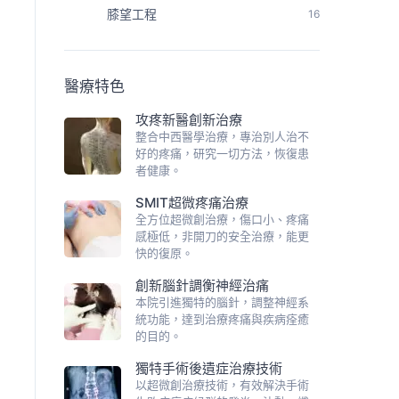
膝望工程
16
醫療特色
攻疼新醫創新治療
整合中西醫學治療，專治別人治不
好的疼痛，研究一切方法，恢復患
者健康。
SMIT超微疼痛治療
全方位超微創治療，傷口小、疼痛
感極低，非開刀的安全治療，能更
快的復原。
創新腦針調衡神經治痛
本院引進獨特的腦針，調整神經系
統功能，達到治療疼痛與疾病痊癒
的目的。
獨特手術後遺症治療技術
以超微創治療技術，有效解決手術