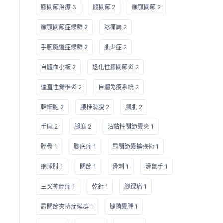
膝關節治療 3
髖關節 2
顳顎關節 2
顳顎關節症候群 2
冰痛肩 2
手腕隧道症候群 2
肌少症 2
自體血小板 2
退化性膝關節炎 2
僵直性脊椎炎 2
自體免疫系統 2
幹細胞 2
腰椎滑脫 2
膕肌 2
手麻 2
腿麻 2
沾黏性關節囊炎 1
脛骨 1
腳底痛 1
肩關節囊擴張術 1
網球肘 1
關節 1
骨刺 1
滑鼠手 1
三叉神經痛 1
乾針 1
腳踝痛 1
肩關節夾擠症候群 1
腱鞘囊腫 1