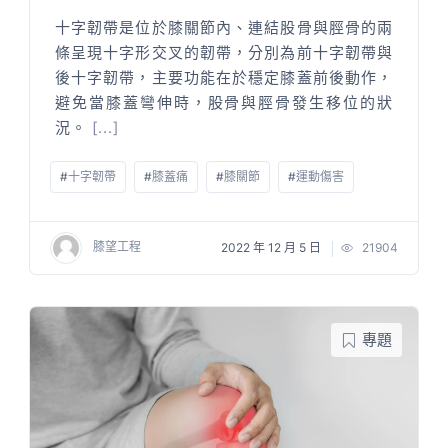
十字韌帶是位於膝關節內、連結股骨與脛骨的兩
條呈現十字形交叉的韌帶，分別為前十字韌帶與
後十字韌帶，主要功能在於穩定膝蓋前後動作，
避免當膝蓋彎伸時，股骨與脛骨發生移位的狀
況。
[...]
#
十字韌帶
#
膝蓋痛
#
膝關節
#
運動傷害
膝望工程
2022 年 12 月 5 日
21904
專題