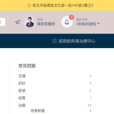
新北市板橋區文化路一段145號3樓之5
2
院長
最新消息
楊思寬醫師
2則新的通知
超微創疼痛治療中心
常見問題
交通
3
初診
2
掛號
3
收費
1
治療
24
攻脊新醫
4