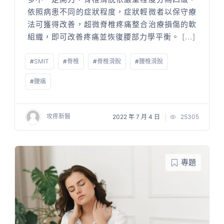
依照病患不同的症狀程度，症狀輕微者以保守療
法可獲得改善，超微脊椎疼痛整合治療損傷的軟
組織，即可改善疼痛並恢復腰部力學平衡。
[...]
#
SMIT
#
脊椎
#
脊椎滑脫
#
腰椎滑脫
#
腰痛
攻疼新醫
2022 年 7 月 4 日
25305
專題