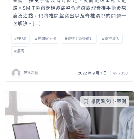
會痛，接受手術裝骨釘固定，反而更嚴重無法走
路。SMIT超微脊椎疼痛整合治療處理脊椎手術後疤
痕及沾黏，也將椎間盤突出以及脊椎滑脫的問題一
次解決。
[...]
#
FBSS
#
椎間盤突出
#
脊椎手術後遺症
#
脊椎滑脫
#
腰痛
攻疼新醫
2022 年 9 月 1 日
7350
椎間盤突出-案例