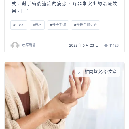
式，對手術後遺症的病患，有非常突出的治療效
果。
[...]
#
FBSS
#
脊椎
#
脊椎手術
#
脊椎手術失敗
攻疼新醫
2022 年 5 月 23 日
11128
椎間盤突出-文章