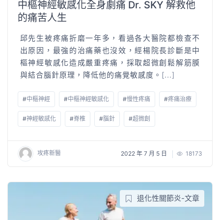
中樞神經敏感化全身劇痛 Dr. SKY 解救他
的痛苦人生
邱先生被疼痛折磨一年多，看過各大醫院都檢查不
出原因，最強的治痛藥也沒效，經楊院長診斷是中
樞神經敏感化造成嚴重疼痛，採取超微創鬆解筋膜
與結合腦針原理，降低他的痛覺敏感度。
[...]
#
中樞神經
#
中樞神經敏感化
#
慢性疼痛
#
疼痛治療
#
神經敏感化
#
脊椎
#
腦針
#
超微創
攻疼新醫
2022 年 7 月 5 日
18173
退化性關節炎-文章