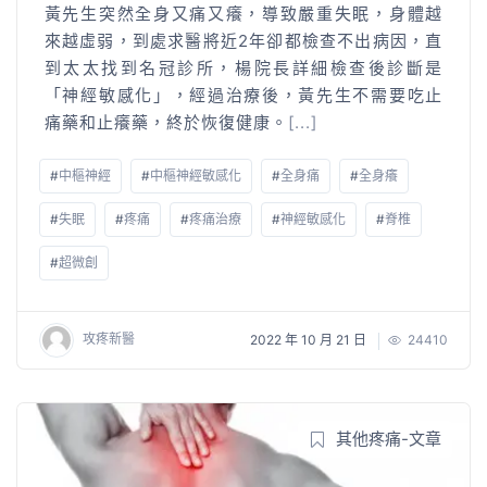
黃先生突然全身又痛又癢，導致嚴重失眠，身體越
來越虛弱，到處求醫將近2年卻都檢查不出病因，直
到太太找到名冠診所，楊院長詳細檢查後診斷是
「神經敏感化」，經過治療後，黃先生不需要吃止
痛藥和止癢藥，終於恢復健康。
[...]
#
中樞神經
#
中樞神經敏感化
#
全身痛
#
全身癢
#
失眠
#
疼痛
#
疼痛治療
#
神經敏感化
#
脊椎
#
超微創
攻疼新醫
2022 年 10 月 21 日
24410
其他疼痛-文章