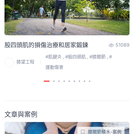
58
股四頭肌的損傷治療和居家鍛鍊
51089
位
#
肌腱炎
, #
股四頭肌
, #
膝關節
, #
膝望工程
運動傷害
文章與案例
膝關節積水-案例