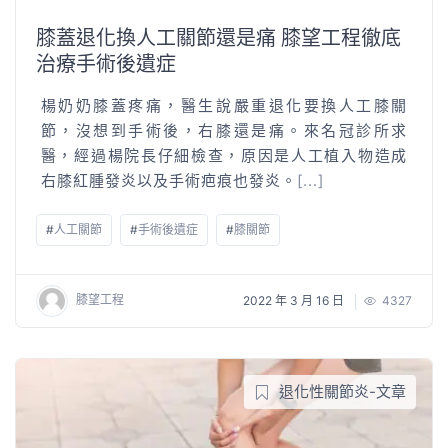
膝蓋退化換人工關節還是痛 膝望工程徹底
治療手術後遺症
楊奶奶膝蓋疼痛，醫生說嚴重退化要換人工膝關
節，沒想到手術後，右膝還是痛。來名冠診所求
醫，經過楊院長仔細檢查，原因是人工植入物造成
右膝紅腫發炎以及手術疤痕也發炎。
[...]
#
人工關節
#
手術後遺症
#
膝關節
膝望工程
2022 年 3 月 16 日
4327
退化性關節炎-文章