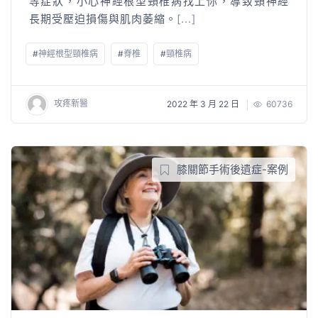
等症狀，小心神經根型頸椎病找上你，導致頸神經
長期受壓迫損傷與肌肉萎縮。
[...]
#
神經根型頸椎病
#
脊椎
#
頸椎病
攻疼新醫
2022 年 3 月 22 日
60736
膝關節手術後遺症-案例