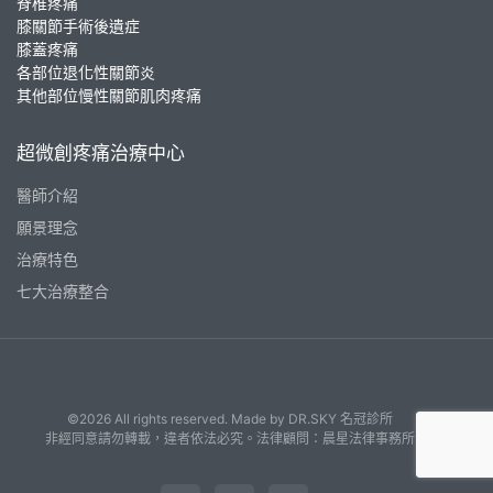
脊椎疼痛
膝關節手術後遺症
膝蓋疼痛
各部位退化性關節炎
其他部位慢性關節肌肉疼痛
超微創疼痛治療中心
醫師介紹
願景理念
治療特色
七大治療整合
©2026 All rights reserved. Made by
DR.SKY 名冠診所
非經同意請勿轉載，違者依法必究。法律顧問：晨星法律事務所