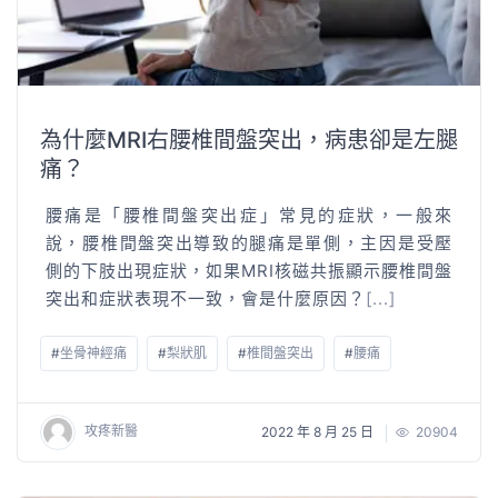
為什麼MRI右腰椎間盤突出，病患卻是左腿
痛？
腰痛是「腰椎間盤突出症」常見的症狀，一般來
說，腰椎間盤突出導致的腿痛是單側，主因是受壓
側的下肢出現症狀，如果MRI核磁共振顯示腰椎間盤
突出和症狀表現不一致，會是什麼原因？
[...]
#
坐骨神經痛
#
梨狀肌
#
椎間盤突出
#
腰痛
攻疼新醫
2022 年 8 月 25 日
20904