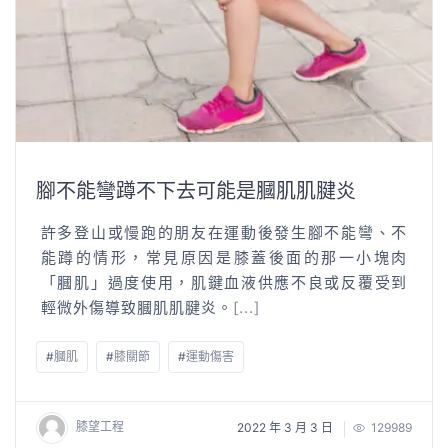
腳不能彎蹲不下去可能是膕肌肌腱炎
許多登山或慢跑的朋友在運動後發生腳不能彎、不
能蹲的情形，常見原因是膝蓋後面的那一小塊肉
「膕肌」過度使用，肌鍵血液供應不良或反覆受到
輕微外傷導致膕肌肌腱炎。
[...]
#
膕肌
#
膝關節
#
運動傷害
膝望工程
2022 年 3 月 3 日
129989