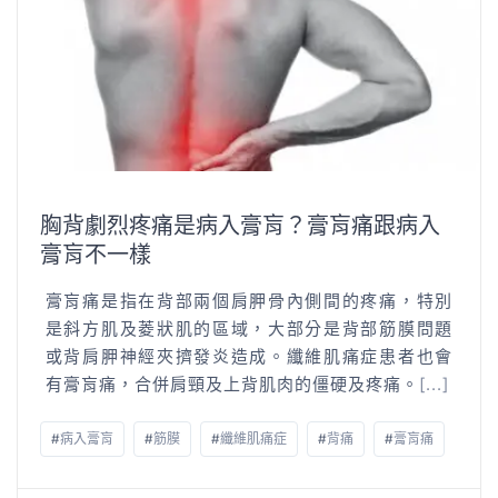
胸背劇烈疼痛是病入膏肓？膏肓痛跟病入
膏肓不一樣
膏肓痛是指在背部兩個肩胛骨內側間的疼痛，特別
是斜方肌及菱狀肌的區域，大部分是背部筋膜問題
或背肩胛神經夾擠發炎造成。纖維肌痛症患者也會
有膏肓痛，合併肩頸及上背肌肉的僵硬及疼痛。
[...]
#
病入膏肓
#
筋膜
#
纖維肌痛症
#
背痛
#
膏肓痛