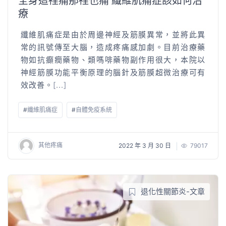
全身這裡痛那裡也痛 纖維肌痛症該如何治
療
纖維肌痛症是由於周邊神經及筋膜異常，並將此異
常的訊號傳至大腦，造成疼痛感加劇。目前治療藥
物如抗癲癇藥物、類嗎啡藥物副作用很大，本院以
神經筋膜功能平衡原理的腦針及筋膜超微治療可有
效改善。
[...]
#
纖維肌痛症
#
自體免疫系統
其他疼痛
2022 年 3 月 30 日
79017
退化性關節炎-文章