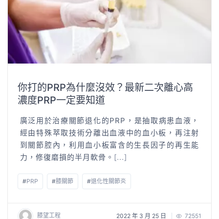
你打的PRP為什麼沒效？最新二次離心高
濃度PRP一定要知道
廣泛用於治療關節退化的PRP，是抽取病患血液，
經由特殊萃取技術分離出血液中的血小板，再注射
到關節腔內，利用血小板富含的生長因子的再生能
力，修復磨損的半月軟骨。
[...]
#
PRP
#
膝關節
#
退化性關節炎
膝望工程
2022 年 3 月 25 日
72551