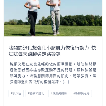
膝關節退化想強化小腿肌力恢復行動力 快
試試每天踮腳尖走路鍛鍊
踮腳尖是在家也能輕鬆做的簡單運動，幫助膝關節
退化患者因疼痛導致運動不足的問題，鍛鍊膝蓋關
節與肌力，增強膝關節周圍的肌肉、韌帶強度，是
膝關節退化者很好的復健鍛鍊。
[...]
#
肌少症
#
膝關節退化
#
踮腳尖訓練
#
踮腳尖走路