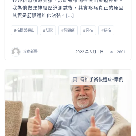
經外科照核磁共振，診斷頸椎間盤突出壓迫神經。
我為他做頸神經壓迫測試後，其實疼痛真正的原因
其實是筋膜纖維化沾黏。
[...]
#
椎間盤突出
#
筋膜
#
肩頸痛
#
脊椎
#
頸椎
攻疼新醫
2022 年 6 月 1 日
12691
脊椎手術後遺症-案例