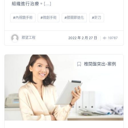
組織進行治療。
[...]
#
內視鏡手術
#
微創手術
#
膝關節退化
#
針刀
膝望工程
2022 年 2 月 27 日
19787
椎間盤突出-案例