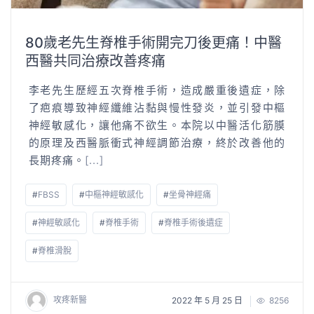
80歲老先生脊椎手術開完刀後更痛！中醫
西醫共同治療改善疼痛
李老先生歷經五次脊椎手術，造成嚴重後遺症，除
了疤痕導致神經纖維沾黏與慢性發炎，並引發中樞
神經敏感化，讓他痛不欲生。本院以中醫活化筋膜
的原理及西醫脈衝式神經調節治療，終於改善他的
長期疼痛。
[...]
#
FBSS
#
中樞神經敏感化
#
坐骨神經痛
#
神經敏感化
#
脊椎手術
#
脊椎手術後遺症
#
脊椎滑脫
攻疼新醫
2022 年 5 月 25 日
8256