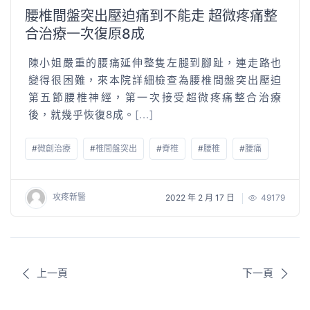
腰椎間盤突出壓迫痛到不能走 超微疼痛整
合治療一次復原8成
陳小姐嚴重的腰痛延伸整隻左腿到腳趾，連走路也
變得很困難，來本院詳細檢查為腰椎間盤突出壓迫
第五節腰椎神經，第一次接受超微疼痛整合治療
後，就幾乎恢復8成。
[...]
#
微創治療
#
椎間盤突出
#
脊椎
#
腰椎
#
腰痛
攻疼新醫
2022 年 2 月 17 日
49179
上一頁
下一頁