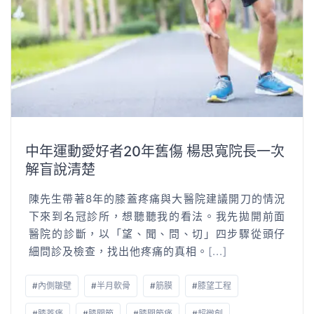
中年運動愛好者20年舊傷 楊思寬院長一次
解盲說清楚
陳先生帶著8年的膝蓋疼痛與大醫院建議開刀的情況
下來到名冠診所，想聽聽我的看法。我先拋開前面
醫院的診斷，以「望、聞、問、切」四步驟從頭仔
細問診及檢查，找出他疼痛的真相。
[...]
#
內側皺壁
#
半月軟骨
#
筋膜
#
膝望工程
#
膝蓋痛
#
膝關節
#
膝關節痛
#
超微創