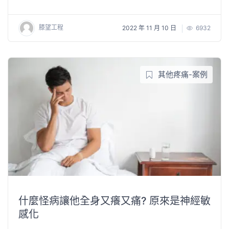
膝望工程
2022 年 11 月 10 日
6932
其他疼痛-案例
什麼怪病讓他全身又癢又痛? 原來是神經敏
感化