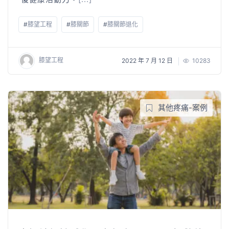
#
膝望工程
#
膝關節
#
膝關節退化
膝望工程
2022 年 7 月 12 日
10283
其他疼痛-案例