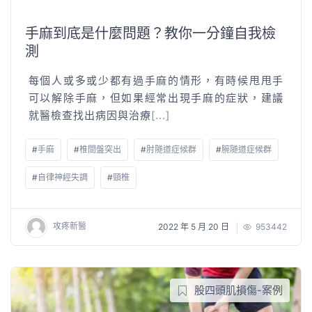
手麻到底是什麼問題？教你一分鐘自我檢
測
每個人或多或少都有過手麻的情形，有時候甩甩手
可以解除手麻，但如果經常出現手麻的症狀，建議
就醫檢查找出病因與治療
[...]
#
手麻
#
椎間盤突出
#
肘隧道症候群
#
腕隧道症候群
#
自律神經失調
#
頸椎
攻疼新醫
2022 年 5 月 20 日
953442
股四頭肌損傷-案例