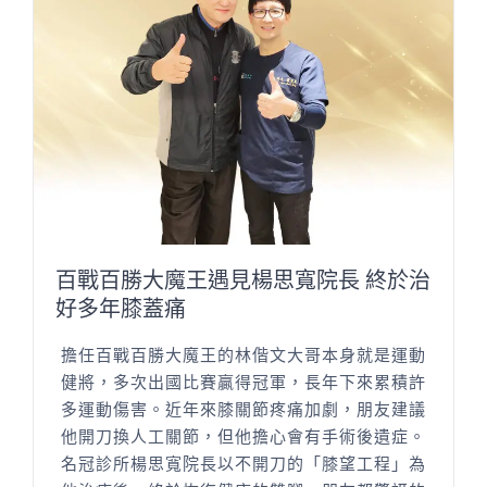
百戰百勝大魔王遇見楊思寬院長 終於治
好多年膝蓋痛
擔任百戰百勝大魔王的林偕文大哥本身就是運動
健將，多次出國比賽贏得冠軍，長年下來累積許
多運動傷害。近年來膝關節疼痛加劇，朋友建議
他開刀換人工關節，但他擔心會有手術後遺症。
名冠診所楊思寬院長以不開刀的「膝望工程」為