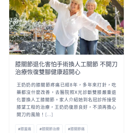
膝關節退化害怕手術換人工關節 不開刀
治療恢復雙腳健康超開心
王奶奶的膝關節疼痛已經8年，多年來打針，吃
藥都沒什麼改善，去醫院照X光診斷雙膝嚴重退
化要換人工膝關節。家人介紹她到名冠診所接受
膝望工程的治療，王奶奶復原良好，不須再擔心
開刀的風險！
[...]
#
膝蓋痛
#
膝關節治療
#
膝關節痛