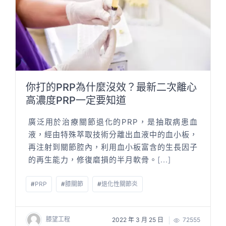
你打的PRP為什麼沒效？最新二次離心
高濃度PRP一定要知道
廣泛用於治療關節退化的PRP，是抽取病患血
液，經由特殊萃取技術分離出血液中的血小板，
再注射到關節腔內，利用血小板富含的生長因子
的再生能力，修復磨損的半月軟骨。
[...]
#
PRP
#
膝關節
#
退化性關節炎
膝望工程
2022 年 3 月 25 日
72555