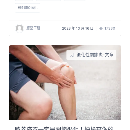
#
膝關節退化
膝望工程
2023 年 10 月 16 日
17330
退化性關節炎-文章
膝蓋痛不一定是關節退化！快檢查你的