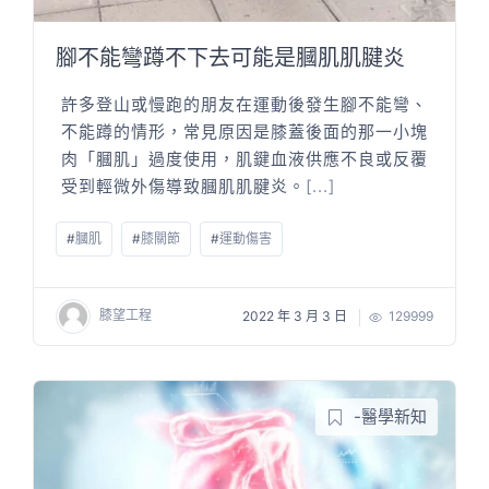
腳不能彎蹲不下去可能是膕肌肌腱炎
許多登山或慢跑的朋友在運動後發生腳不能彎、
不能蹲的情形，常見原因是膝蓋後面的那一小塊
肉「膕肌」過度使用，肌鍵血液供應不良或反覆
受到輕微外傷導致膕肌肌腱炎。
[...]
#
膕肌
#
膝關節
#
運動傷害
膝望工程
2022 年 3 月 3 日
129999
-醫學新知