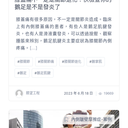
鵝足是不是發炎了
膝蓋痛有很多原因，不一定是關節炎造成。臨床
上有內側膝蓋痛的患者，有些人是鵝足肌腱發
炎，也有人是滑液囊發炎，可以透過按壓、觀察
腫脹來辨別，鵝足肌腱炎主要症狀為膝關節內側
疼痛。
[...]
#
膝關節
#
膝關節痛
#
膝關節退化
#
鵝掌肌
#
鵝足
#
鵝足肌腱
膝望工程
2023 年 6 月 18 日
19669
內側皺壁摩擦症-案例