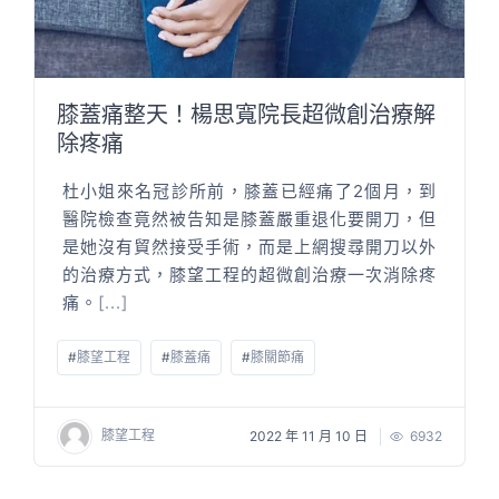
膝蓋痛整天！楊思寬院長超微創治療解
除疼痛
杜小姐來名冠診所前，膝蓋已經痛了2個月，到
醫院檢查竟然被告知是膝蓋嚴重退化要開刀，但
是她沒有貿然接受手術，而是上網搜尋開刀以外
的治療方式，膝望工程的超微創治療一次消除疼
痛。
[...]
#
膝望工程
#
膝蓋痛
#
膝關節痛
膝望工程
2022 年 11 月 10 日
6932