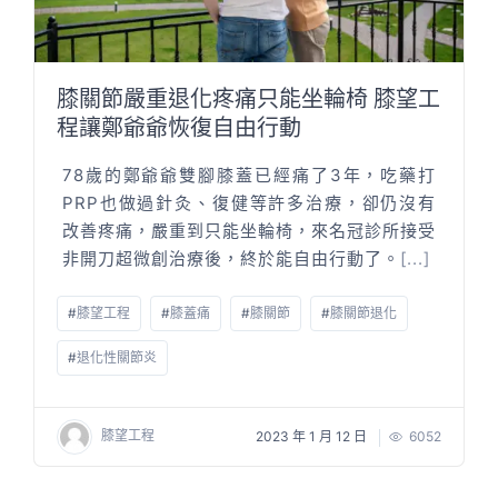
膝關節嚴重退化疼痛只能坐輪椅 膝望工
程讓鄭爺爺恢復自由行動
78歲的鄭爺爺雙腳膝蓋已經痛了3年，吃藥打
PRP也做過針灸、復健等許多治療，卻仍沒有
改善疼痛，嚴重到只能坐輪椅，來名冠診所接受
非開刀超微創治療後，終於能自由行動了。
[...]
#
膝望工程
#
膝蓋痛
#
膝關節
#
膝關節退化
#
退化性關節炎
膝望工程
2023 年 1 月 12 日
6052