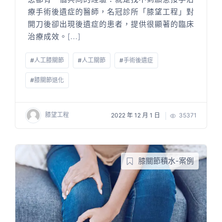
療手術後遺症的醫師，名冠診所「膝望工程」對
開刀後卻出現後遺症的患者，提供很顯著的臨床
治療成效。
[...]
#
人工膝關節
#
人工關節
#
手術後遺症
#
膝關節退化
膝望工程
2022 年 12 月 1 日
35371
膝關節積水-案例