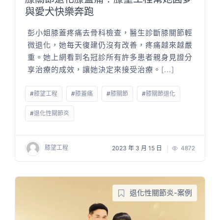
與愛犬快樂奔跑
彭小姐膝蓋疼痛去骨科檢查，醫生診斷膝關節輕
微退化，她每天復建仍沒有改善，疼痛越來越嚴
重。她上網看到名冠診所有許多患者親身見證分
享治療的成效，讓她決定來接受治療。
[...]
#
膝望工程
#
膝蓋痛
#
膝關節
#
膝關節退化
#
退化性關節炎
膝望工程
2023 年 3 月 15 日
4872
退化性關節炎-案例