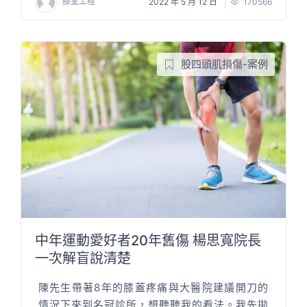
膝望工程
2022 年 5 月 12 日
170566
股四頭肌損傷-案例
中年運動愛好者20年舊傷 楊思寬院長
一次解盲說清楚
陳先生帶著8年的膝蓋疼痛與大醫院建議開刀的
情況下來到名冠診所，想聽聽我的看法。我先拋