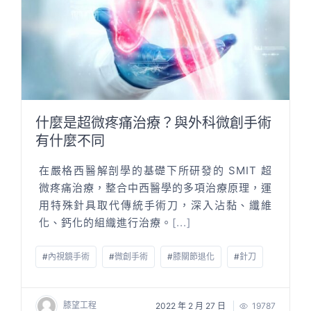
什麼是超微疼痛治療？與外科微創手術
有什麼不同
在嚴格西醫解剖學的基礎下所研發的 SMIT 超
微疼痛治療，整合中西醫學的多項治療原理，運
用特殊針具取代傳統手術刀，深入沾黏、纖維
化、鈣化的組織進行治療。
[...]
#
內視鏡手術
#
微創手術
#
膝關節退化
#
針刀
膝望工程
2022 年 2 月 27 日
19787