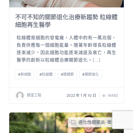
不可不知的關節退化治療新趨勢 粒線體
細胞再生醫學
粒線體是細胞的發電廠，人體中約有一萬兆個，
負責供應每一個細胞能量。隨著年齡增長粒線體
逐漸減少，因此細胞功能逐漸減退及衰亡，再生
醫學的創新以粒線體治療關節退化。
[...]
#
幹細胞
#
粒線體
#
膝關節
#
關節退化
膝望工程
2022 年 1 月 10 日
16492
退化性關節炎-案例