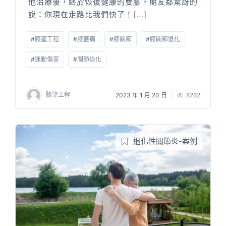
他治療後，終於恢復健康的雙腳，朋友都驚訝的
說：你現在走路比我們快了！
[...]
#
膝望工程
#
膝蓋痛
#
膝關節
#
膝關節退化
#
運動傷害
#
關節退化
膝望工程
2023 年 1 月 20 日
8262
退化性關節炎-案例