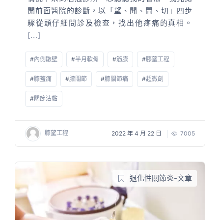
開前面醫院的診斷，以「望、聞、問、切」四步
驟從頭仔細問診及檢查，找出他疼痛的真相。
[...]
#
內側皺壁
#
半月軟骨
#
筋膜
#
膝望工程
#
膝蓋痛
#
膝關節
#
膝關節痛
#
超微創
#
關節沾黏
膝望工程
2022 年 4 月 22 日
7005
退化性關節炎-文章