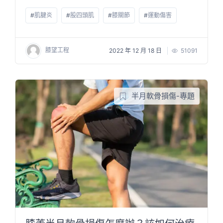
#
肌腱炎
#
股四頭肌
#
膝關節
#
運動傷害
膝望工程
2022 年 12 月 18 日
51091
半月軟骨損傷-專題