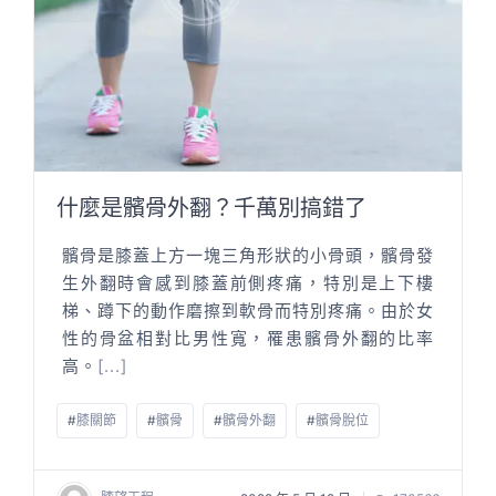
什麼是髕骨外翻？千萬別搞錯了
髕骨是膝蓋上方一塊三角形狀的小骨頭，髕骨發
生外翻時會感到膝蓋前側疼痛，特別是上下樓
梯、蹲下的動作磨擦到軟骨而特別疼痛。由於女
性的骨盆相對比男性寬，罹患髕骨外翻的比率
高。
[...]
#
膝關節
#
髕骨
#
髕骨外翻
#
髕骨脫位