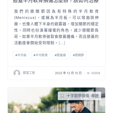
膝蓋半月軟骨損傷怎麼辦？該如何治療
我們的膝關節因為有特殊的半月軟骨
(Meniscus)，或稱為半月板，可以彎曲與伸
展，也像人體下半身的避震器，增加關節的穩定
性，同時也扮演著緩衝的角色，減少膝關節負
荷，如果半月軟骨破裂會膝蓋腫痛，而且膝蓋的
活動度會開始受到限制。
[...]
#
半月板
#
半月軟骨
#
膝蓋痛
#
膝關節
膝望工程
2022 年 12 月 15 日
55958
十字韌帶損傷-專題