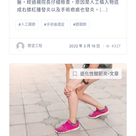
醫，經過楊院長仔細檢查，原因是人工植入物造
成右膝紅腫發炎以及手術疤痕也發炎。
[...]
#
人工關節
#
手術後遺症
#
膝關節
膝望工程
2022 年 3 月 16 日
4327
退化性關節炎-文章