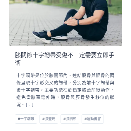
膝關節十字韌帶受傷不一定需要立即手
術
十字韌帶是位於膝關節內、連結股骨與脛骨的兩
條呈現十字形交叉的韌帶，分別為前十字韌帶與
後十字韌帶，主要功能在於穩定膝蓋前後動作，
避免當膝蓋彎伸時，股骨與脛骨發生移位的狀
況。
[...]
#
十字韌帶
#
膝蓋痛
#
膝關節
#
運動傷害