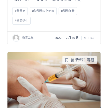
#
膝關節
#
膝關節退化治療
#
關節保養
#
關節退化
膝望工程
2022 年 2 月 10 日
11621
醫學新知-專題