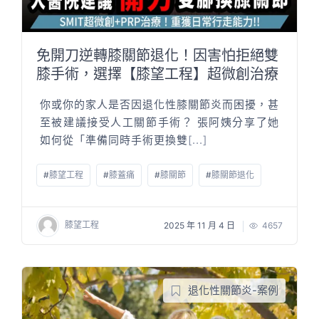
免開刀逆轉膝關節退化！因害怕拒絕雙
膝手術，選擇【膝望工程】超微創治療
你或你的家人是否因退化性膝關節炎而困擾，甚
至被建議接受人工關節手術？ 張阿姨分享了她
如何從「準備同時手術更換雙
[...]
#
膝望工程
#
膝蓋痛
#
膝關節
#
膝關節退化
膝望工程
2025 年 11 月 4 日
4657
退化性關節炎-案例