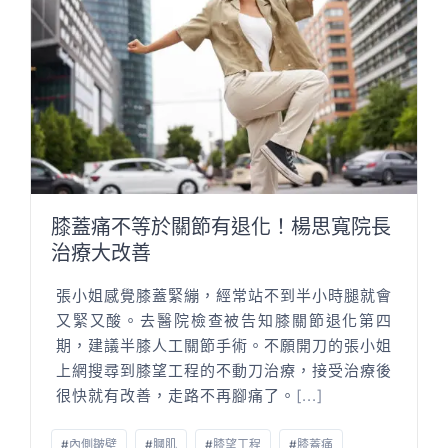
膝蓋痛不等於關節有退化！楊思寬院長
治療大改善
張小姐感覺膝蓋緊繃，經常站不到半小時腿就會
又緊又酸。去醫院檢查被告知膝關節退化第四
期，建議半膝人工關節手術。不願開刀的張小姐
上網搜尋到膝望工程的不動刀治療，接受治療後
很快就有改善，走路不再腳痛了。
[...]
#
內側皺壁
#
膕肌
#
膝望工程
#
膝蓋痛