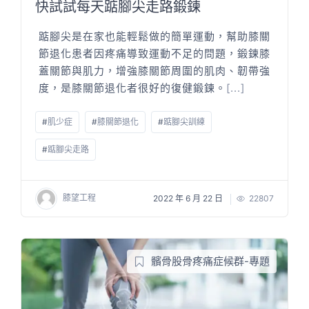
快試試每天踮腳尖走路鍛鍊
踮腳尖是在家也能輕鬆做的簡單運動，幫助膝關
節退化患者因疼痛導致運動不足的問題，鍛鍊膝
蓋關節與肌力，增強膝關節周圍的肌肉、韌帶強
度，是膝關節退化者很好的復健鍛鍊。
[...]
#
肌少症
#
膝關節退化
#
踮腳尖訓練
#
踮腳尖走路
膝望工程
2022 年 6 月 22 日
22807
髕骨股骨疼痛症候群-專題